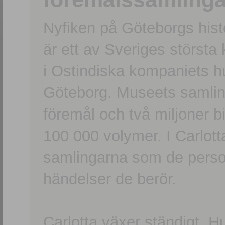
Nyfiken på Göteborgs hi
är ett av Sveriges största
i Ostindiska kompaniets 
Göteborg. Museets samling
föremål och två miljoner b
100 000 volymer. I Carlott
samlingarna som de persone
händelser de berör.
Carlotta växer ständigt. H