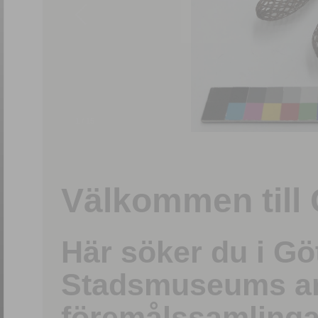
1
/
15
Välkommen till 
Här söker du i G
Stadsmuseums ark
föremålssamlinga