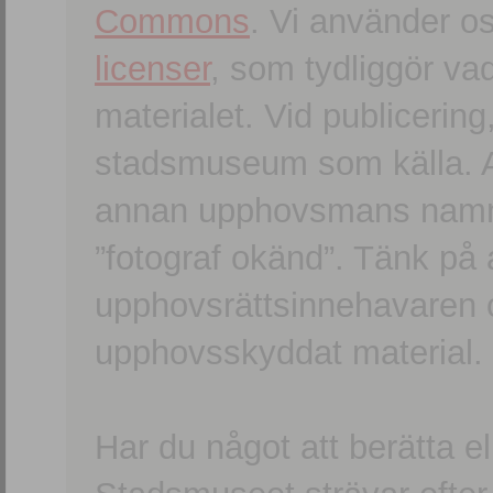
Commons
. Vi använder o
licenser
, som tydliggör va
materialet. Vid publicerin
stadsmuseum som källa. An
annan upphovsmans namn o
”fotograf okänd”. Tänk på a
upphovsrättsinnehavaren 
upphovsskyddat material.
Har du något att berätta e