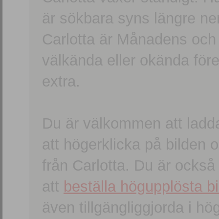
är sökbara syns längre ner
Carlotta är Månadens och
välkända eller okända förem
extra.
Du är välkommen att ladd
att högerklicka på bilden oc
från Carlotta. Du är ocks
att
beställa högupplösta bi
även tillgängliggjorda i h