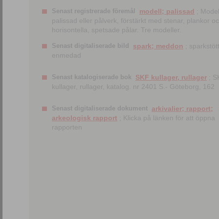
Senast registrerade föremål
modell; palissad
; Model
palissad eller pålverk, förstärkt med stenar, plankor o
horisontella, spetsade pålar. Tre modeller.
Senast digitaliserade bild
spark; meddon
; sparkstött
enmedad
Senast katalogiserade bok
SKF kullager, rullager
; S
kullager, rullager, katalog. nr 2401 S.- Göteborg, 162
Senast digitaliserade dokument
arkivalier; rapport;
arkeologisk rapport
; Klicka på länken för att öppna
rapporten