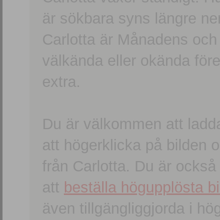
är sökbara syns längre ner
Carlotta är Månadens och
välkända eller okända förem
extra.
Du är välkommen att ladd
att högerklicka på bilden oc
från Carlotta. Du är ocks
att
beställa högupplösta bi
även tillgängliggjorda i h