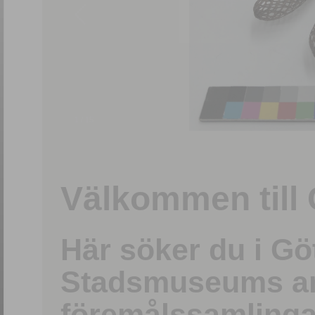
1
/
15
Välkommen till 
Här söker du i G
Stadsmuseums ark
föremålssamlinga