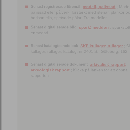
Senast registrerade föremål
modell; palissad
; Model
palissad eller pålverk, förstärkt med stenar, plankor o
horisontella, spetsade pålar. Tre modeller.
Senast digitaliserade bild
spark; meddon
; sparkstött
enmedad
Senast katalogiserade bok
SKF kullager, rullager
; S
kullager, rullager, katalog. nr 2401 S.- Göteborg, 162
Senast digitaliserade dokument
arkivalier; rapport;
arkeologisk rapport
; Klicka på länken för att öppna
rapporten