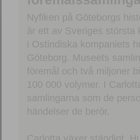
Nyfiken på Göteborgs hi
är ett av Sveriges största
i Ostindiska kompaniets 
Göteborg. Museets samling
föremål och två miljoner b
100 000 volymer. I Carlott
samlingarna som de persone
händelser de berör.
Carlotta växer ständigt. H