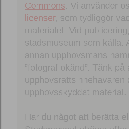
Commons
. Vi använder o
licenser
, som tydliggör va
materialet. Vid publicerin
stadsmuseum som källa. An
annan upphovsmans namn o
”fotograf okänd”. Tänk på a
upphovsrättsinnehavaren 
upphovsskyddat material.
Har du något att berätta e