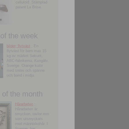
celluloid. Stämplad
patent La Brise.
 of the week
bilder; flytväst
; En
flytväst för barn max 15
kg av märket Sekurit,
ABC-fabrikerna, Kungälv,
Sverige. Orange kulör
med snöre och spänne
och band i midja.
of the month
Hårarbeten
;
Hårarbeten är
smycken, tavlor mm
som utsmyckats
med människohår. I
Sverige, har