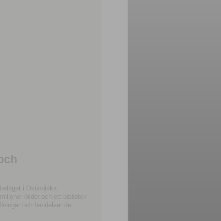
 och
beläget i Ostindiska
joner bilder och ett bibliotek
llningar och händelser de