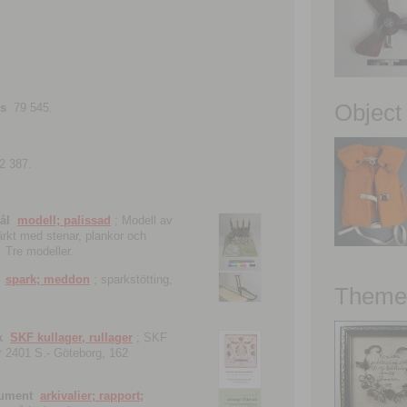
Object
ns
79 545.
2 387.
ål
modell; palissad
; Modell av
tärkt med stenar, plankor och
. Tre modeller.
spark; meddon
; sparkstötting,
Theme 
k
SKF kullager, rullager
; SKF
 nr 2401 S.- Göteborg, 162
kument
arkivalier; rapport;