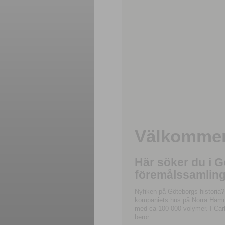
Välkommen 
Här söker du i 
föremålssamling
Nyfiken på Göteborgs historia?
kompaniets hus på Norra Hamnga
med ca 100 000 volymer. I Carl
berör.