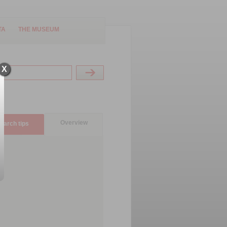
TA
THE MUSEUM
X
Overview
earch tips