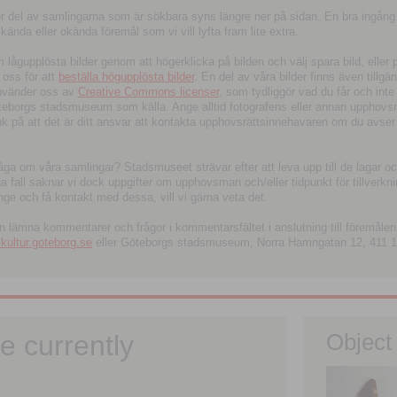
tor del av samlingarna som är sökbara syns längre ner på sidan. En bra ingång
ända eller okända föremål som vi vill lyfta fram lite extra.
ågupplösta bilder genom att högerklicka på bilden och välj spara bild, eller pdf
oss för att
beställa högupplösta bilder
. En del av våra bilder finns även tillgä
använder oss av
Creative Commons licenser
, som tydliggör vad du får och inte
öteborgs stadsmuseum som källa. Ange alltid fotografens eller annan upphov
änk på att det är ditt ansvar att kontakta upphovsrättsinnehavaren om du avser
fråga om våra samlingar? Stadsmuseet strävar efter att leva upp till de lagar oc
iga fall saknar vi dock uppgifter om upphovsman och/eller tidpunkt för tillverk
nge och få kontakt med dessa, vill vi gärna veta det.
an lämna kommentarer och frågor i kommentarsfältet i anslutning till föremålen 
ltur.goteborg.se
eller Göteborgs stadsmuseum, Norra Hamngatan 12, 411 1
e currently
Object