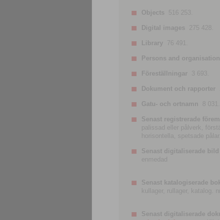
Objects
516 253.
Digital images
275 428.
Library
76 491.
Persons and organisatio
Föreställningar
3 693.
Dokument och rapporter
Gatu- och ortnamn
8 031.
Senast registrerade förem
palissad eller pålverk, förs
horisontella, spetsade pålar
Senast digitaliserade bild
enmedad
Senast katalogiserade bo
kullager, rullager, katalog.
Senast digitaliserade do