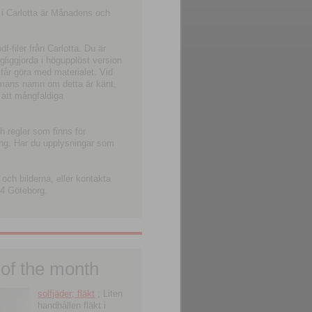
 i Carlotta är Månadens och
-filer från Carlotta. Du är
ngliggjorda i högupplöst version
 får göra med materialet. Vid
smans namn om detta är känt,
 att mångfaldiga
h regler som finns för
ning. Har du upplysningar som
och bilderna, eller kontakta
4 Göteborg.
 of the month
solfjäder; fläkt
; Liten
handhållen fläkt i