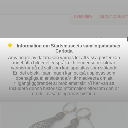
OVERVIEW
ABOUT CARLOT
Information om Stadsmuseets samlingsdatabas
Carlotta
Användare av databasen varnas för att vissa poster kan
innehålla bilder eller språk och termer som skildrar
människor på ett sätt som kan uppfattas som stötande.
Easy search
Advanced search
S
En del objekt i samlingen kan också upplevas som
obehagliga eller stötande.Vi är medvetna om att
tillgängliggörandet är problematiskt. Vi har valt att
inkludera denna historiska information eftersom den är
en del av samlingarnas historia.