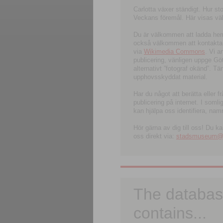
Carlotta växer ständigt. Hur s
Veckans föremål. Här visas välk
Du är välkommen att ladda hem l
också välkommen att kontakta 
via
Wikimedia Commons
. Vi 
publicering, vänligen uppge G
alternativt ”fotograf okänd”. T
upphovsskyddat material.
Har du något att berätta eller 
publicering på internet. I soml
kan hjälpa oss identifiera, nam
Hör gärna av dig till oss! Du k
oss direkt via:
stadsmuseum@ku
The databas
contains...