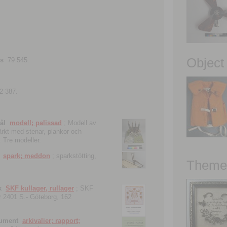
Object
ns
79 545.
2 387.
ål
modell; palissad
; Modell av
tärkt med stenar, plankor och
. Tre modeller.
spark; meddon
; sparkstötting,
Theme 
k
SKF kullager, rullager
; SKF
 nr 2401 S.- Göteborg, 162
kument
arkivalier; rapport;