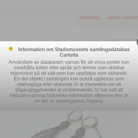
OVERVIEW
ABOUT CARLOT
Information om Stadsmuseets samlingsdatabas
Carlotta
Användare av databasen varnas för att vissa poster kan
innehålla bilder eller språk och termer som skildrar
människor på ett sätt som kan uppfattas som stötande.
Easy search
Advanced search
S
En del objekt i samlingen kan också upplevas som
obehagliga eller stötande.Vi är medvetna om att
tillgängliggörandet är problematiskt. Vi har valt att
inkludera denna historiska information eftersom den är
en del av samlingarnas historia.