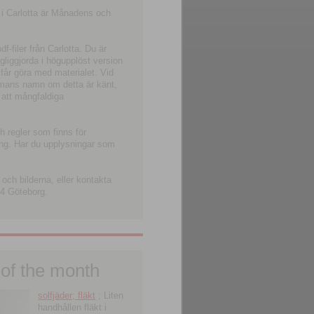
 i Carlotta är Månadens och
-filer från Carlotta. Du är
ngliggjorda i högupplöst version
 får göra med materialet. Vid
smans namn om detta är känt,
 att mångfaldiga
h regler som finns för
ning. Har du upplysningar som
och bilderna, eller kontakta
4 Göteborg.
 of the month
solfjäder; fläkt
; Liten
handhållen fläkt i