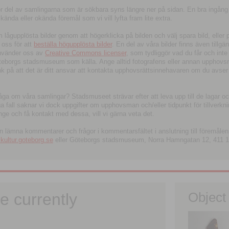
tor del av samlingarna som är sökbara syns längre ner på sidan. En bra ingång
ända eller okända föremål som vi vill lyfta fram lite extra.
ågupplösta bilder genom att högerklicka på bilden och välj spara bild, eller pdf
oss för att
beställa högupplösta bilder
. En del av våra bilder finns även tillgä
använder oss av
Creative Commons licenser
, som tydliggör vad du får och inte
öteborgs stadsmuseum som källa. Ange alltid fotografens eller annan upphov
änk på att det är ditt ansvar att kontakta upphovsrättsinnehavaren om du avser
fråga om våra samlingar? Stadsmuseet strävar efter att leva upp till de lagar oc
iga fall saknar vi dock uppgifter om upphovsman och/eller tidpunkt för tillverk
nge och få kontakt med dessa, vill vi gärna veta det.
an lämna kommentarer och frågor i kommentarsfältet i anslutning till föremålen 
ltur.goteborg.se
eller Göteborgs stadsmuseum, Norra Hamngatan 12, 411 1
e currently
Object