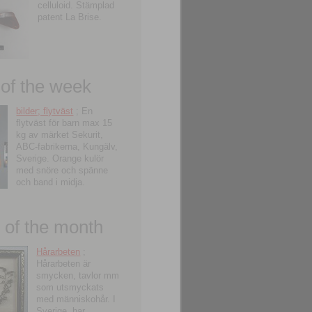
celluloid. Stämplad
patent La Brise.
 of the week
bilder; flytväst
; En
flytväst för barn max 15
kg av märket Sekurit,
ABC-fabrikerna, Kungälv,
Sverige. Orange kulör
med snöre och spänne
och band i midja.
of the month
Hårarbeten
;
Hårarbeten är
smycken, tavlor mm
som utsmyckats
med människohår. I
Sverige, har