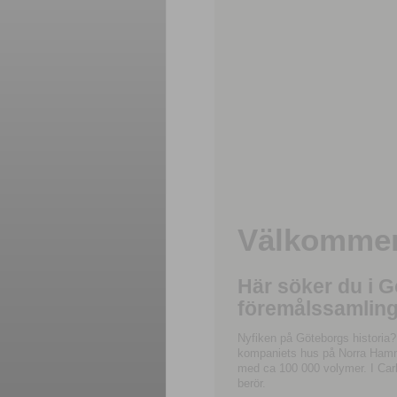
Välkommen 
Här söker du i 
föremålssamling
Nyfiken på Göteborgs historia?
kompaniets hus på Norra Hamnga
med ca 100 000 volymer. I Carl
berör.