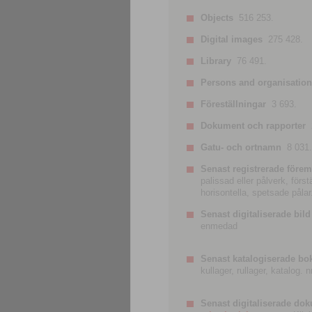
Objects
516 253.
Digital images
275 428.
Library
76 491.
Persons and organisatio
Föreställningar
3 693.
Dokument och rapporter
Gatu- och ortnamn
8 031.
Senast registrerade förem
palissad eller pålverk, förs
horisontella, spetsade pålar
Senast digitaliserade bild
enmedad
Senast katalogiserade bo
kullager, rullager, katalog.
Senast digitaliserade do