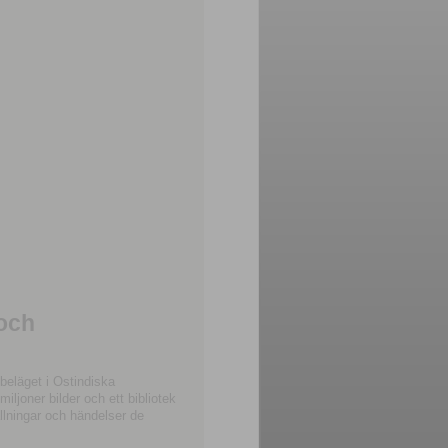
 och
beläget i Ostindiska
joner bilder och ett bibliotek
llningar och händelser de