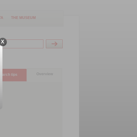
TA
THE MUSEUM
X
Overview
earch tips