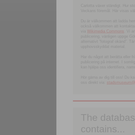
Carlotta växer ständigt. Hur s
Veckans föremål. Här visas välk
Du är välkommen att ladda hem l
också välkommen att kontakta 
via
Wikimedia Commons
. Vi 
publicering, vänligen uppge G
alternativt ”fotograf okänd”. T
upphovsskyddat material.
Har du något att berätta eller 
publicering på internet. I soml
kan hjälpa oss identifiera, nam
Hör gärna av dig till oss! Du k
oss direkt via:
stadsmuseum@ku
The databas
contains...