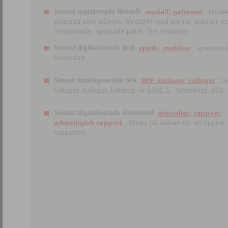
Senast registrerade föremål
modell; palissad
; Model
palissad eller pålverk, förstärkt med stenar, plankor o
horisontella, spetsade pålar. Tre modeller.
Senast digitaliserade bild
spark; meddon
; sparkstött
enmedad
Senast katalogiserade bok
SKF kullager, rullager
; S
kullager, rullager, katalog. nr 2401 S.- Göteborg, 162
Senast digitaliserade dokument
arkivalier; rapport;
arkeologisk rapport
; Klicka på länken för att öppna
rapporten