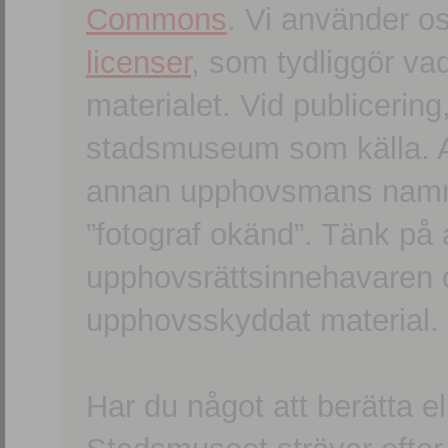
Commons
. Vi använder o
licenser
, som tydliggör va
materialet. Vid publicerin
stadsmuseum som källa. An
annan upphovsmans namn o
”fotograf okänd”. Tänk på a
upphovsrättsinnehavaren 
upphovsskyddat material.
Har du något att berätta e