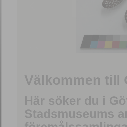
1
/
15
Välkommen till 
Här söker du i G
Stadsmuseums ark
föremålssamlinga