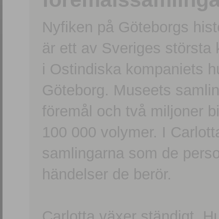
Nyfiken på Göteborgs hi
är ett av Sveriges största
i Ostindiska kompaniets 
Göteborg. Museets samling
föremål och två miljoner b
100 000 volymer. I Carlott
samlingarna som de persone
händelser de berör.
Carlotta växer ständigt. H