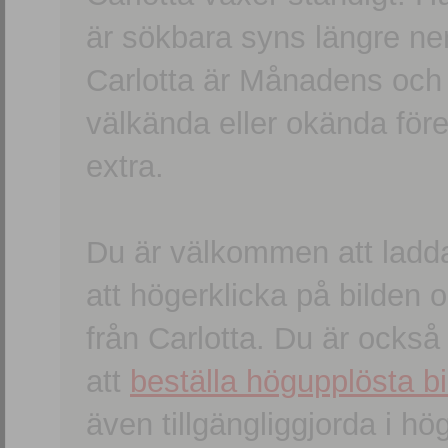
är sökbara syns längre ner
Carlotta är Månadens och
välkända eller okända förem
extra.
Du är välkommen att ladd
att högerklicka på bilden oc
från Carlotta. Du är ocks
att
beställa högupplösta bi
även tillgängliggjorda i h