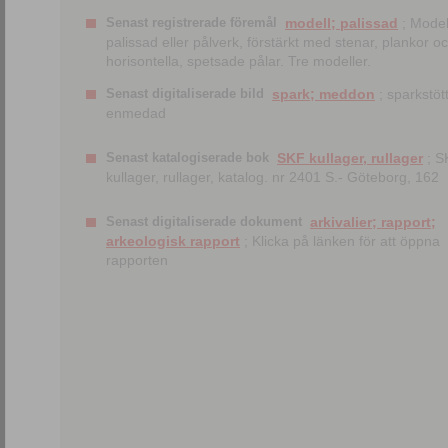
Senast registrerade föremål
modell; palissad
; Model
palissad eller pålverk, förstärkt med stenar, plankor o
horisontella, spetsade pålar. Tre modeller.
Senast digitaliserade bild
spark; meddon
; sparkstött
enmedad
Senast katalogiserade bok
SKF kullager, rullager
; S
kullager, rullager, katalog. nr 2401 S.- Göteborg, 162
Senast digitaliserade dokument
arkivalier; rapport;
arkeologisk rapport
; Klicka på länken för att öppna
rapporten