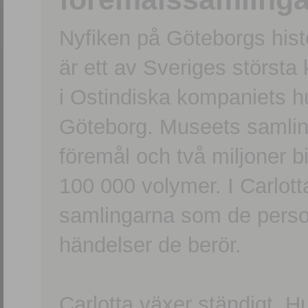
Nyfiken på Göteborgs hi
är ett av Sveriges största
i Ostindiska kompaniets 
Göteborg. Museets samling
föremål och två miljoner b
100 000 volymer. I Carlott
samlingarna som de persone
händelser de berör.
Carlotta växer ständigt. H