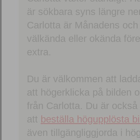
är sökbara syns längre ner
Carlotta är Månadens och
välkända eller okända förem
extra.
Du är välkommen att ladd
att högerklicka på bilden oc
från Carlotta. Du är ocks
att
beställa högupplösta bi
även tillgängliggjorda i h