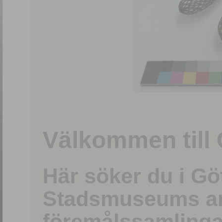
1
/
15
Välkommen till 
Här söker du i G
Stadsmuseums ark
föremålssamlinga