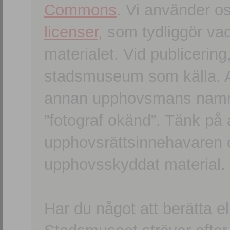
Commons
. Vi använder o
licenser
, som tydliggör va
materialet. Vid publicerin
stadsmuseum som källa. An
annan upphovsmans namn o
”fotograf okänd”. Tänk på a
upphovsrättsinnehavaren 
upphovsskyddat material.
Har du något att berätta e