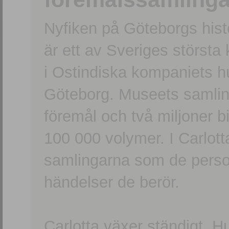
Nyfiken på Göteborgs hi
är ett av Sveriges största
i Ostindiska kompaniets 
Göteborg. Museets samling
föremål och två miljoner b
100 000 volymer. I Carlott
samlingarna som de persone
händelser de berör.
Carlotta växer ständigt. H