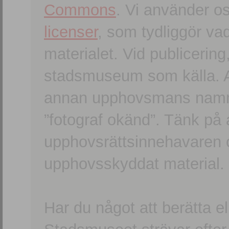
Commons
. Vi använder o
licenser
, som tydliggör va
materialet. Vid publicerin
stadsmuseum som källa. An
annan upphovsmans namn o
”fotograf okänd”. Tänk på a
upphovsrättsinnehavaren 
upphovsskyddat material.
Har du något att berätta e