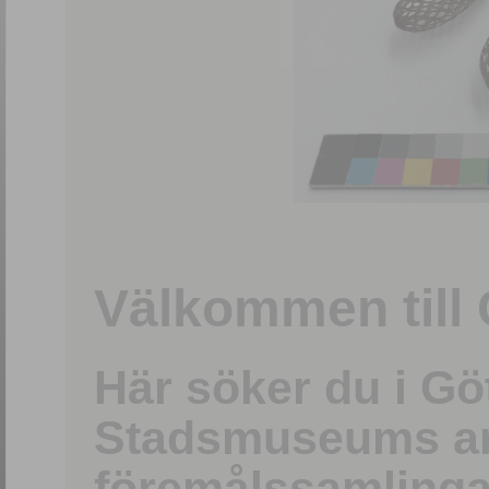
1
/
15
Välkommen till 
Här söker du i G
Stadsmuseums ark
föremålssamlinga