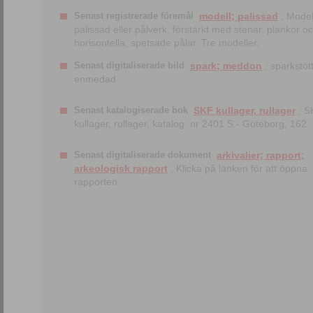
Senast registrerade föremål
modell; palissad
; Model
palissad eller pålverk, förstärkt med stenar, plankor o
horisontella, spetsade pålar. Tre modeller.
Senast digitaliserade bild
spark; meddon
; sparkstött
enmedad
Senast katalogiserade bok
SKF kullager, rullager
; S
kullager, rullager, katalog. nr 2401 S.- Göteborg, 162
Senast digitaliserade dokument
arkivalier; rapport;
arkeologisk rapport
; Klicka på länken för att öppna
rapporten