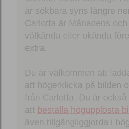
är sökbara syns längre ner
Carlotta är Månadens och
välkända eller okända förem
extra.
Du är välkommen att ladd
att högerklicka på bilden oc
från Carlotta. Du är ocks
att
beställa högupplösta bi
även tillgängliggjorda i h