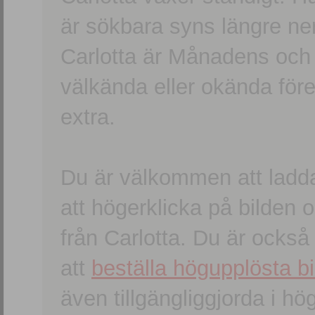
är sökbara syns längre ner
Carlotta är Månadens och
välkända eller okända förem
extra.
Du är välkommen att ladd
att högerklicka på bilden oc
från Carlotta. Du är ocks
att
beställa högupplösta bi
även tillgängliggjorda i h