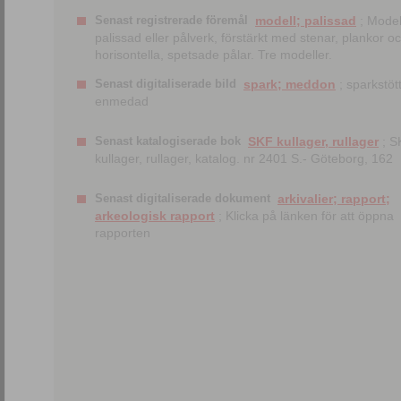
Senast registrerade föremål
modell; palissad
; Model
palissad eller pålverk, förstärkt med stenar, plankor o
horisontella, spetsade pålar. Tre modeller.
Senast digitaliserade bild
spark; meddon
; sparkstött
enmedad
Senast katalogiserade bok
SKF kullager, rullager
; S
kullager, rullager, katalog. nr 2401 S.- Göteborg, 162
Senast digitaliserade dokument
arkivalier; rapport;
arkeologisk rapport
; Klicka på länken för att öppna
rapporten