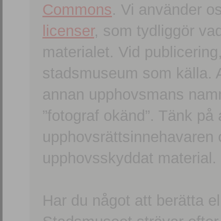
Commons
. Vi använder o
licenser
, som tydliggör va
materialet. Vid publicerin
stadsmuseum som källa. An
annan upphovsmans namn o
”fotograf okänd”. Tänk på a
upphovsrättsinnehavaren 
upphovsskyddat material.
Har du något att berätta e