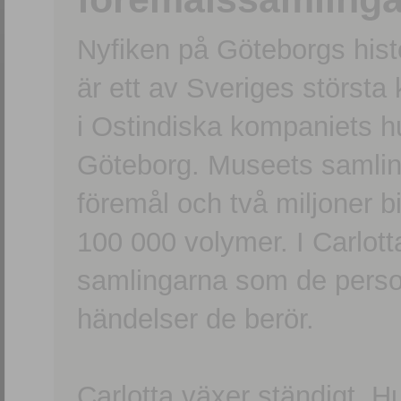
Nyfiken på Göteborgs hi
är ett av Sveriges största
i Ostindiska kompaniets 
Göteborg. Museets samling
föremål och två miljoner b
100 000 volymer. I Carlott
samlingarna som de persone
händelser de berör.
Carlotta växer ständigt. H