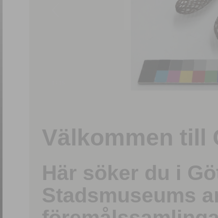
1
/
15
Välkommen till 
Här söker du i G
Stadsmuseums ark
föremålssamlinga