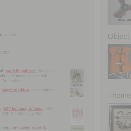
Object
ns
79 545.
2 387.
ål
modell; palissad
; Modell av
tärkt med stenar, plankor och
. Tre modeller.
spark; meddon
; sparkstötting,
Theme 
k
SKF kullager, rullager
; SKF
 nr 2401 S.- Göteborg, 162
kument
arkivalier; rapport;