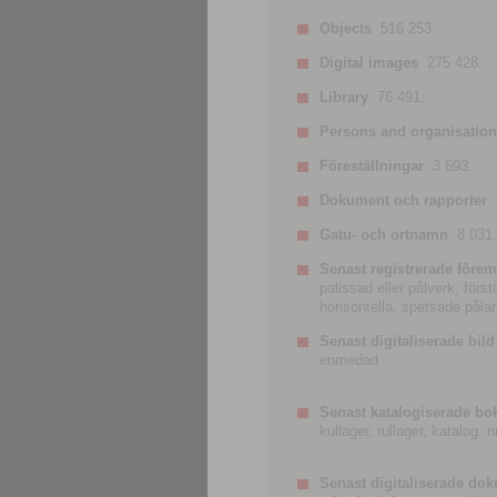
Objects
516 253.
Digital images
275 428.
Library
76 491.
Persons and organisatio
Föreställningar
3 693.
Dokument och rapporter
Gatu- och ortnamn
8 031.
Senast registrerade förem
palissad eller pålverk, förs
horisontella, spetsade pålar
Senast digitaliserade bild
enmedad
Senast katalogiserade bo
kullager, rullager, katalog.
Senast digitaliserade do