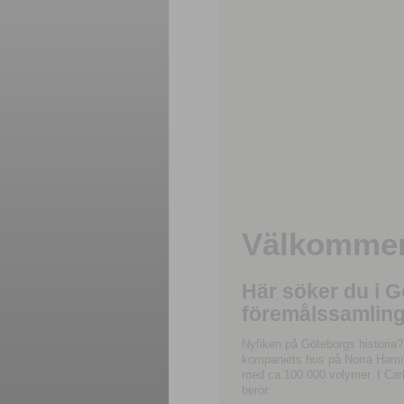
Välkommen 
Här söker du i 
föremålssamling
Nyfiken på Göteborgs historia?
kompaniets hus på Norra Hamnga
med ca 100 000 volymer. I Carl
berör.