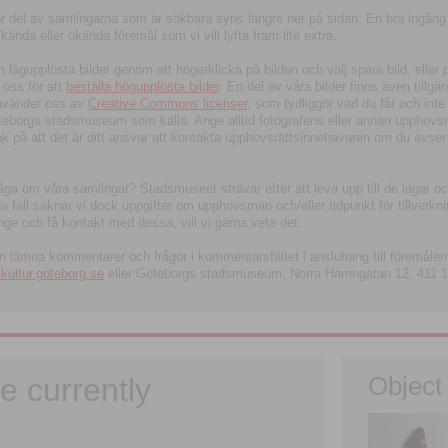
tor del av samlingarna som är sökbara syns längre ner på sidan. En bra ingång
ända eller okända föremål som vi vill lyfta fram lite extra.
ågupplösta bilder genom att högerklicka på bilden och välj spara bild, eller pdf
oss för att
beställa högupplösta bilder
. En del av våra bilder finns även tillgä
använder oss av
Creative Commons licenser
, som tydliggör vad du får och inte
öteborgs stadsmuseum som källa. Ange alltid fotografens eller annan upphov
änk på att det är ditt ansvar att kontakta upphovsrättsinnehavaren om du avser
fråga om våra samlingar? Stadsmuseet strävar efter att leva upp till de lagar oc
iga fall saknar vi dock uppgifter om upphovsman och/eller tidpunkt för tillverk
nge och få kontakt med dessa, vill vi gärna veta det.
an lämna kommentarer och frågor i kommentarsfältet i anslutning till föremålen 
ltur.goteborg.se
eller Göteborgs stadsmuseum, Norra Hamngatan 12, 411 1
e currently
Object