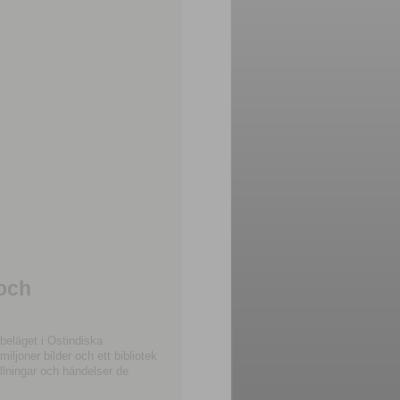
 och
beläget i Ostindiska
joner bilder och ett bibliotek
llningar och händelser de