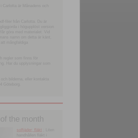
 i Carlotta är Månadens och
-filer från Carlotta. Du är
ngliggjorda i högupplöst version
 får göra med materialet. Vid
smans namn om detta är känt,
 att mångfaldiga
h regler som finns för
ning. Har du upplysningar som
och bilderna, eller kontakta
4 Göteborg.
 of the month
solfjäder; fläkt
; Liten
handhållen fläkt i