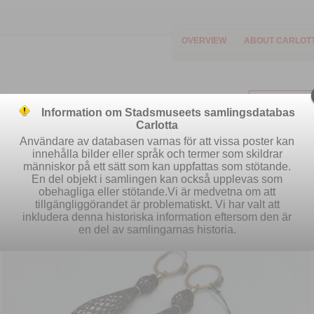
OVERVIEW
ABOUT CARLOT
Information om Stadsmuseets samlingsdatabas
Carlotta
Användare av databasen varnas för att vissa poster kan
innehålla bilder eller språk och termer som skildrar
människor på ett sätt som kan uppfattas som stötande.
Easy search
Advanced search
S
En del objekt i samlingen kan också upplevas som
obehagliga eller stötande.Vi är medvetna om att
tillgängliggörandet är problematiskt. Vi har valt att
inkludera denna historiska information eftersom den är
en del av samlingarnas historia.