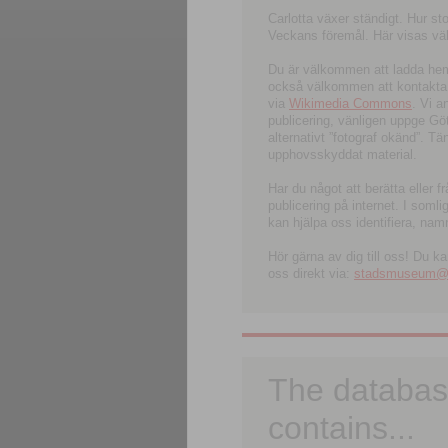
Carlotta växer ständigt. Hur s
Veckans föremål. Här visas välk
Du är välkommen att ladda hem l
också välkommen att kontakta 
via
Wikimedia Commons
. Vi 
publicering, vänligen uppge G
alternativt ”fotograf okänd”. T
upphovsskyddat material.
Har du något att berätta eller 
publicering på internet. I soml
kan hjälpa oss identifiera, nam
Hör gärna av dig till oss! Du k
oss direkt via:
stadsmuseum@ku
The databas
contains...