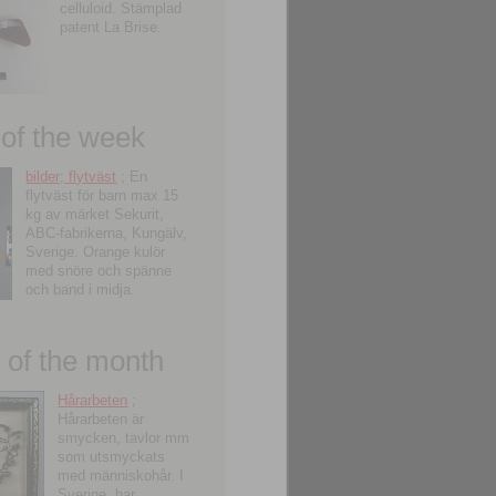
celluloid. Stämplad
patent La Brise.
 of the week
bilder; flytväst
; En
flytväst för barn max 15
kg av märket Sekurit,
ABC-fabrikerna, Kungälv,
Sverige. Orange kulör
med snöre och spänne
och band i midja.
of the month
Hårarbeten
;
Hårarbeten är
smycken, tavlor mm
som utsmyckats
med människohår. I
Sverige, har