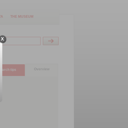
TA
THE MUSEUM
X
Overview
earch tips