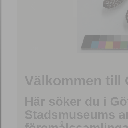
1
/
15
Välkommen till 
Här söker du i G
Stadsmuseums ark
föremålssamlinga