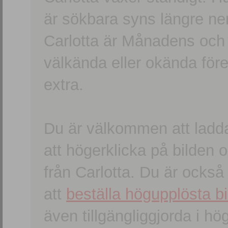
är sökbara syns längre ner
Carlotta är Månadens och
välkända eller okända förem
extra.
Du är välkommen att ladd
att högerklicka på bilden oc
från Carlotta. Du är ocks
att
beställa högupplösta bi
även tillgängliggjorda i h