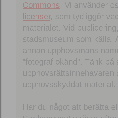
Commons
. Vi använder o
licenser
, som tydliggör va
materialet. Vid publicerin
stadsmuseum som källa. An
annan upphovsmans namn o
”fotograf okänd”. Tänk på a
upphovsrättsinnehavaren 
upphovsskyddat material.
Har du något att berätta e