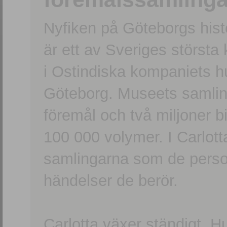
Nyfiken på Göteborgs hi
är ett av Sveriges största
i Ostindiska kompaniets 
Göteborg. Museets samling
föremål och två miljoner b
100 000 volymer. I Carlott
samlingarna som de persone
händelser de berör.
Carlotta växer ständigt. H