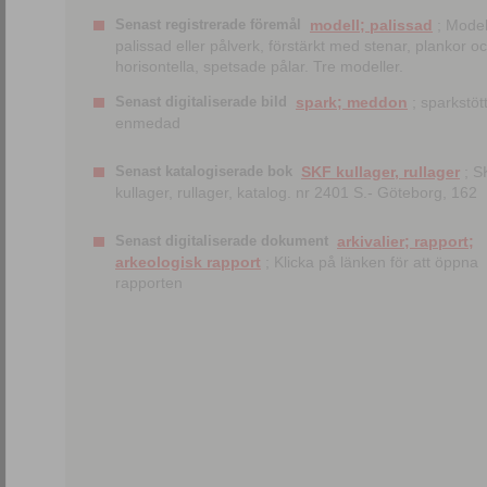
Senast registrerade föremål
modell; palissad
; Model
palissad eller pålverk, förstärkt med stenar, plankor o
horisontella, spetsade pålar. Tre modeller.
Senast digitaliserade bild
spark; meddon
; sparkstött
enmedad
Senast katalogiserade bok
SKF kullager, rullager
; S
kullager, rullager, katalog. nr 2401 S.- Göteborg, 162
Senast digitaliserade dokument
arkivalier; rapport;
arkeologisk rapport
; Klicka på länken för att öppna
rapporten