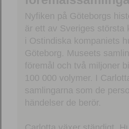
Nyfiken på Göteborgs hi
är ett av Sveriges största
i Ostindiska kompaniets 
Göteborg. Museets samling
föremål och två miljoner b
100 000 volymer. I Carlott
samlingarna som de persone
händelser de berör.
Carlotta växer ständigt. H