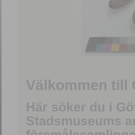
1
/
15
Välkommen till 
Här söker du i G
Stadsmuseums ark
föremålssamlinga