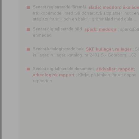
Senast registrerade föremål
släde; meddon; åksläd
trä; kupémodell med två dörrar; två sittplatser inuti; en
ståplats framtill och en baktill; grönmålad med gula ...
Senast digitaliserade bild
spark; meddon
; sparkstött
enmedad
Senast katalogiserade bok
SKF kullager, rullager
; S
kullager, rullager, katalog. nr 2401 S.- Göteborg, 162
Senast digitaliserade dokument
arkivalier; rapport;
arkeologisk rapport
; Klicka på länken för att öppna
rapporten