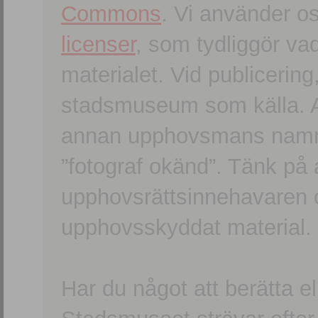
Commons
. Vi använder o
licenser
, som tydliggör va
materialet. Vid publicerin
stadsmuseum som källa. An
annan upphovsmans namn o
”fotograf okänd”. Tänk på a
upphovsrättsinnehavaren 
upphovsskyddat material.
Har du något att berätta e