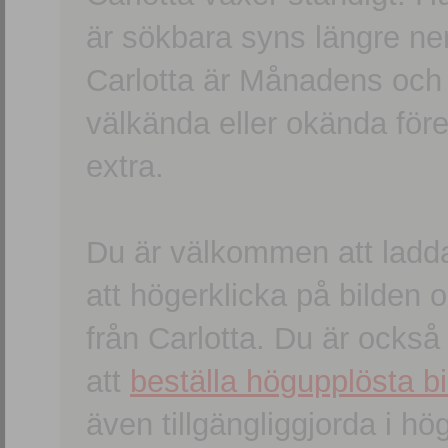
är sökbara syns längre ner
Carlotta är Månadens och
välkända eller okända förem
extra.
Du är välkommen att ladd
att högerklicka på bilden oc
från Carlotta. Du är ocks
att
beställa högupplösta bi
även tillgängliggjorda i h