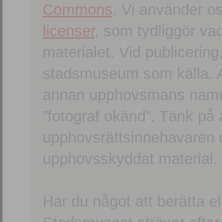
Commons
. Vi använder o
licenser
, som tydliggör va
materialet. Vid publicerin
stadsmuseum som källa. An
annan upphovsmans namn o
”fotograf okänd”. Tänk på a
upphovsrättsinnehavaren 
upphovsskyddat material.
Har du något att berätta e