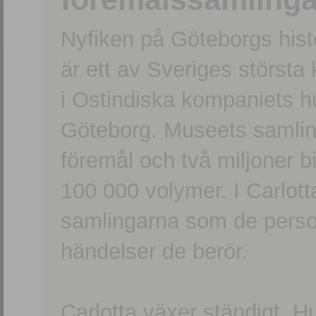
Nyfiken på Göteborgs hi
är ett av Sveriges största
i Ostindiska kompaniets 
Göteborg. Museets samling
föremål och två miljoner b
100 000 volymer. I Carlott
samlingarna som de persone
händelser de berör.
Carlotta växer ständigt. H