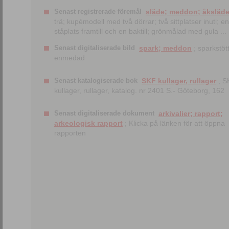
Senast registrerade föremål
släde; meddon; åksläd
trä; kupémodell med två dörrar; två sittplatser inuti; en
ståplats framtill och en baktill; grönmålad med gula ...
Senast digitaliserade bild
spark; meddon
; sparkstött
enmedad
Senast katalogiserade bok
SKF kullager, rullager
; S
kullager, rullager, katalog. nr 2401 S.- Göteborg, 162
Senast digitaliserade dokument
arkivalier; rapport;
arkeologisk rapport
; Klicka på länken för att öppna
rapporten