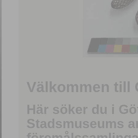
1
/
15
Välkommen till 
Här söker du i G
Stadsmuseums ark
föremålssamlinga