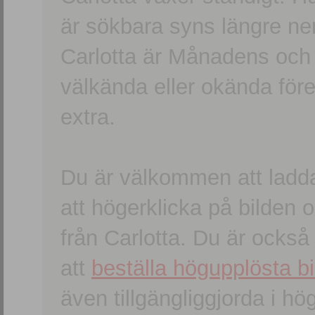
är sökbara syns längre ner
Carlotta är Månadens och
välkända eller okända förem
extra.
Du är välkommen att ladd
att högerklicka på bilden oc
från Carlotta. Du är ocks
att
beställa högupplösta bi
även tillgängliggjorda i h