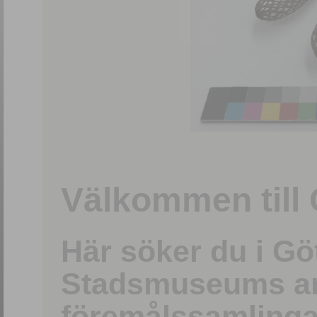
1
/
15
Välkommen till 
Här söker du i G
Stadsmuseums ark
föremålssamlinga