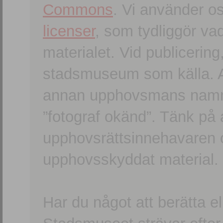
Commons
. Vi använder o
licenser
, som tydliggör va
materialet. Vid publicerin
stadsmuseum som källa. An
annan upphovsmans namn o
”fotograf okänd”. Tänk på a
upphovsrättsinnehavaren 
upphovsskyddat material.
Har du något att berätta e