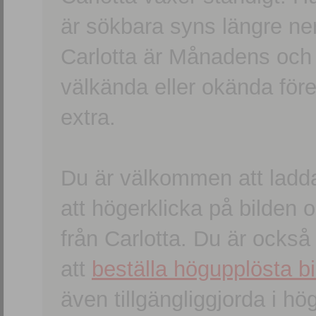
är sökbara syns längre ner
Carlotta är Månadens och
välkända eller okända förem
extra.
Du är välkommen att ladd
att högerklicka på bilden oc
från Carlotta. Du är ocks
att
beställa högupplösta bi
även tillgängliggjorda i h