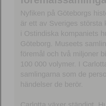
Nyfiken på Göteborgs hi
är ett av Sveriges största
i Ostindiska kompaniets 
Göteborg. Museets samling
föremål och två miljoner b
100 000 volymer. I Carlott
samlingarna som de persone
händelser de berör.
Carlotta växer ständigt. H