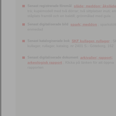
Senast registrerade föremål
släde; meddon; åksläd
trä; kupémodell med två dörrar; två sittplatser inuti; en
ståplats framtill och en baktill; grönmålad med gula ...
Senast digitaliserade bild
spark; meddon
; sparkstött
enmedad
Senast katalogiserade bok
SKF kullager, rullager
; S
kullager, rullager, katalog. nr 2401 S.- Göteborg, 162
Senast digitaliserade dokument
arkivalier; rapport;
arkeologisk rapport
; Klicka på länken för att öppna
rapporten