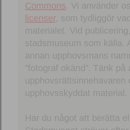
Commons
. Vi använder o
licenser
, som tydliggör va
materialet. Vid publicerin
stadsmuseum som källa. An
annan upphovsmans namn o
”fotograf okänd”. Tänk på a
upphovsrättsinnehavaren 
upphovsskyddat material.
Har du något att berätta e