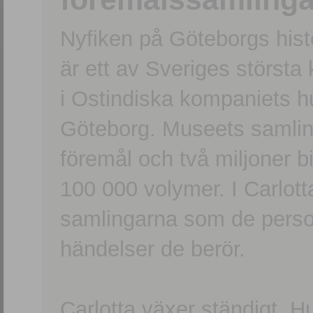
Nyfiken på Göteborgs hi
är ett av Sveriges största
i Ostindiska kompaniets 
Göteborg. Museets samling
föremål och två miljoner b
100 000 volymer. I Carlott
samlingarna som de persone
händelser de berör.
Carlotta växer ständigt. H