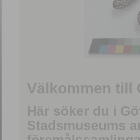
1
/
15
Välkommen till 
Här söker du i G
Stadsmuseums ark
föremålssamlinga