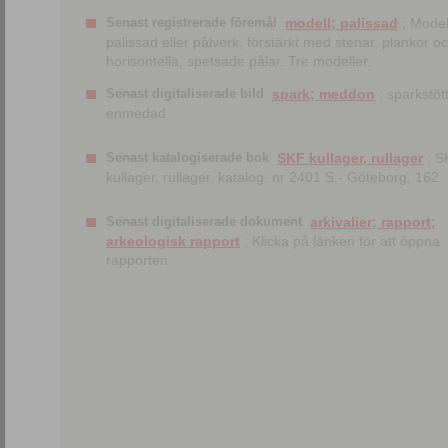
Senast registrerade föremål
modell; palissad
; Model
palissad eller pålverk, förstärkt med stenar, plankor o
horisontella, spetsade pålar. Tre modeller.
Senast digitaliserade bild
spark; meddon
; sparkstött
enmedad
Senast katalogiserade bok
SKF kullager, rullager
; S
kullager, rullager, katalog. nr 2401 S.- Göteborg, 162
Senast digitaliserade dokument
arkivalier; rapport;
arkeologisk rapport
; Klicka på länken för att öppna
rapporten