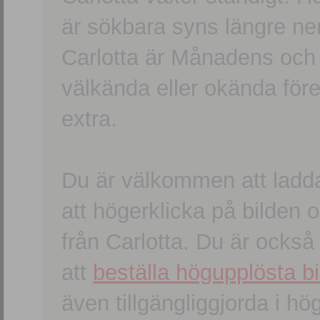
är sökbara syns längre ner
Carlotta är Månadens och
välkända eller okända förem
extra.
Du är välkommen att ladd
att högerklicka på bilden oc
från Carlotta. Du är ocks
att
beställa högupplösta bi
även tillgängliggjorda i h