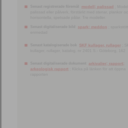
Senast registrerade föremål
modell; palissad
; Model
palissad eller pålverk, förstärkt med stenar, plankor o
horisontella, spetsade pålar. Tre modeller.
Senast digitaliserade bild
spark; meddon
; sparkstött
enmedad
Senast katalogiserade bok
SKF kullager, rullager
; S
kullager, rullager, katalog. nr 2401 S.- Göteborg, 162
Senast digitaliserade dokument
arkivalier; rapport;
arkeologisk rapport
; Klicka på länken för att öppna
rapporten