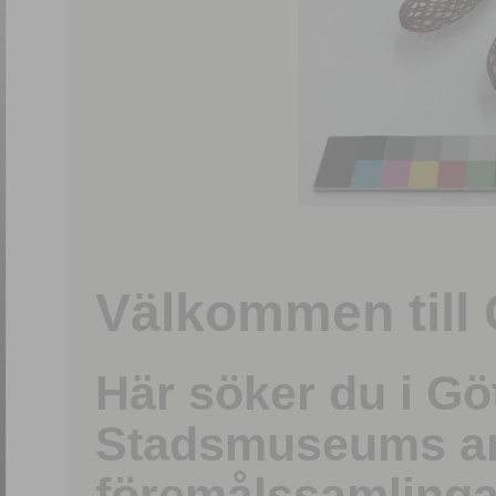
1
/
15
Välkommen till 
Här söker du i G
Stadsmuseums ark
föremålssamlinga