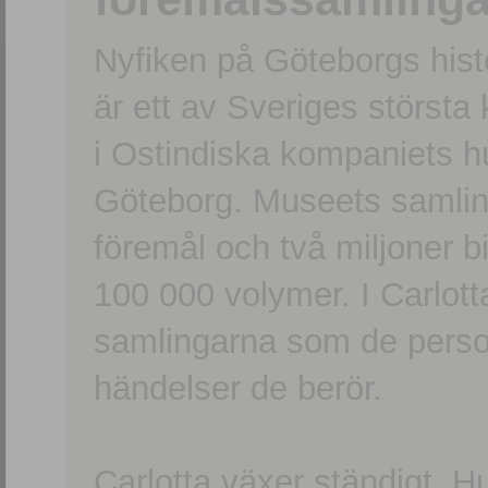
Nyfiken på Göteborgs hi
är ett av Sveriges största
i Ostindiska kompaniets 
Göteborg. Museets samling
föremål och två miljoner b
100 000 volymer. I Carlott
samlingarna som de persone
händelser de berör.
Carlotta växer ständigt. H