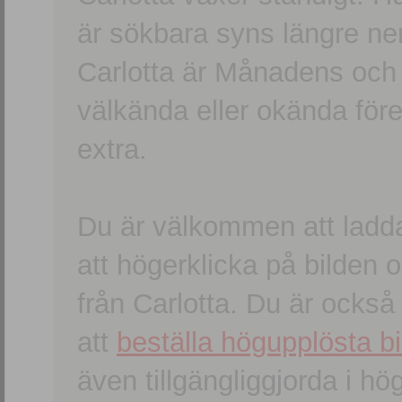
är sökbara syns längre ner
Carlotta är Månadens och
välkända eller okända förem
extra.
Du är välkommen att ladd
att högerklicka på bilden oc
från Carlotta. Du är ocks
att
beställa högupplösta bi
även tillgängliggjorda i h