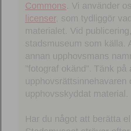
Commons
. Vi använder o
licenser
, som tydliggör va
materialet. Vid publicerin
stadsmuseum som källa. An
annan upphovsmans namn o
”fotograf okänd”. Tänk på a
upphovsrättsinnehavaren 
upphovsskyddat material.
Har du något att berätta e