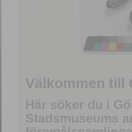
1
/
15
Välkommen till 
Här söker du i G
Stadsmuseums ark
föremålssamlinga