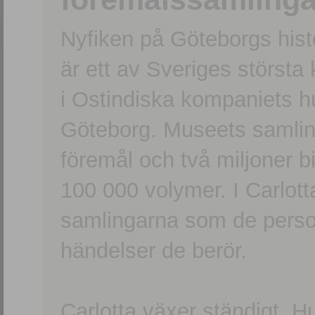
Nyfiken på Göteborgs hi
är ett av Sveriges största
i Ostindiska kompaniets 
Göteborg. Museets samling
föremål och två miljoner b
100 000 volymer. I Carlott
samlingarna som de persone
händelser de berör.
Carlotta växer ständigt. H