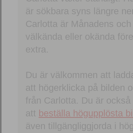
är sökbara syns längre ner
Carlotta är Månadens och
välkända eller okända förem
extra.
Du är välkommen att ladd
att högerklicka på bilden oc
från Carlotta. Du är ocks
att
beställa högupplösta bi
även tillgängliggjorda i h