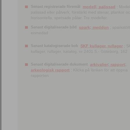
Senast registrerade föremål
modell; palissad
; Model
palissad eller pålverk, förstärkt med stenar, plankor o
horisontella, spetsade pålar. Tre modeller.
Senast digitaliserade bild
spark; meddon
; sparkstött
enmedad
Senast katalogiserade bok
SKF kullager, rullager
; S
kullager, rullager, katalog. nr 2401 S.- Göteborg, 162
Senast digitaliserade dokument
arkivalier; rapport;
arkeologisk rapport
; Klicka på länken för att öppna
rapporten