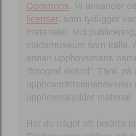
Commons
. Vi använder o
licenser
, som tydliggör va
materialet. Vid publicerin
stadsmuseum som källa. An
annan upphovsmans namn o
”fotograf okänd”. Tänk på a
upphovsrättsinnehavaren 
upphovsskyddat material.
Har du något att berätta e