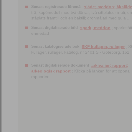
Senast registrerade föremål
släde; meddon; åksläd
trä; kupémodell med två dörrar; två sittplatser inuti; en
ståplats framtill och en baktill; grönmålad med gula ...
Senast digitaliserade bild
spark; meddon
; sparkstött
enmedad
Senast katalogiserade bok
SKF kullager, rullager
; S
kullager, rullager, katalog. nr 2401 S.- Göteborg, 162
Senast digitaliserade dokument
arkivalier; rapport;
arkeologisk rapport
; Klicka på länken för att öppna
rapporten