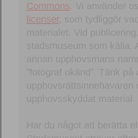
Commons
. Vi använder o
licenser
, som tydliggör va
materialet. Vid publicerin
stadsmuseum som källa. An
annan upphovsmans namn o
”fotograf okänd”. Tänk på a
upphovsrättsinnehavaren 
upphovsskyddat material.
Har du något att berätta e