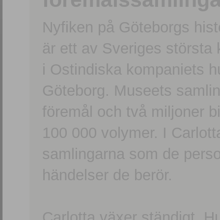
Nyfiken på Göteborgs hi
är ett av Sveriges största
i Ostindiska kompaniets 
Göteborg. Museets samling
föremål och två miljoner b
100 000 volymer. I Carlott
samlingarna som de persone
händelser de berör.
Carlotta växer ständigt. H