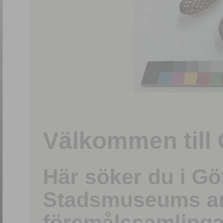
1
/
15
Välkommen till 
Här söker du i G
Stadsmuseums ark
föremålssamlinga