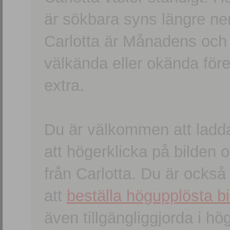
är sökbara syns längre ner
Carlotta är Månadens och
välkända eller okända förem
extra.
Du är välkommen att ladd
att högerklicka på bilden oc
från Carlotta. Du är ocks
att
beställa högupplösta bi
även tillgängliggjorda i h