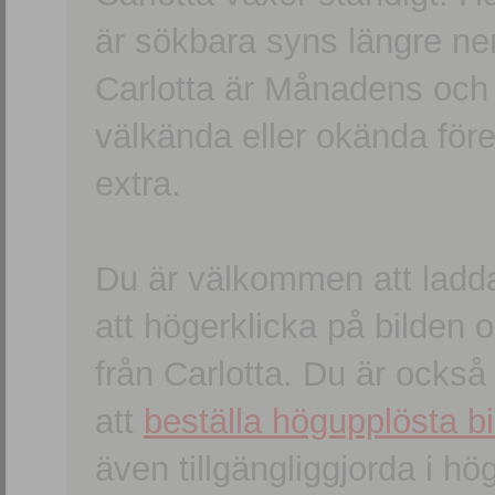
är sökbara syns längre ner
Carlotta är Månadens och
välkända eller okända förem
extra.
Du är välkommen att ladd
att högerklicka på bilden oc
från Carlotta. Du är ocks
att
beställa högupplösta bi
även tillgängliggjorda i h