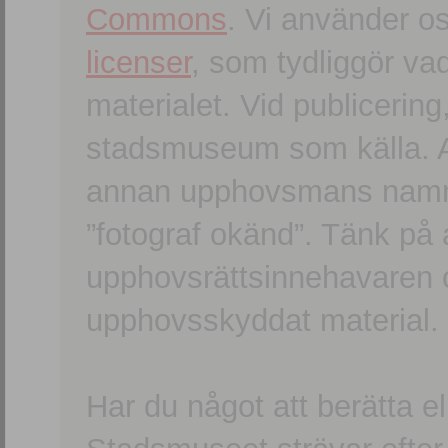
Commons
. Vi använder o
licenser
, som tydliggör va
materialet. Vid publicerin
stadsmuseum som källa. An
annan upphovsmans namn o
”fotograf okänd”. Tänk på a
upphovsrättsinnehavaren 
upphovsskyddat material.
Har du något att berätta e