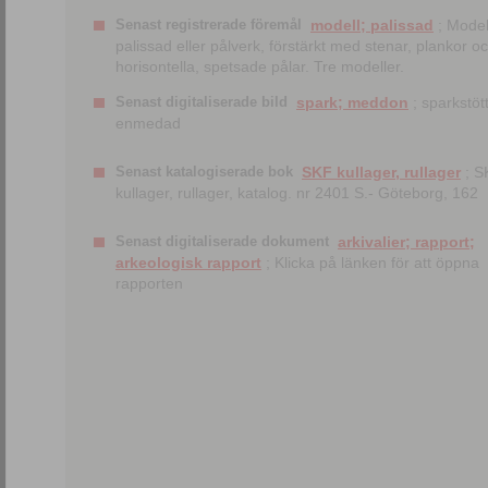
Senast registrerade föremål
modell; palissad
; Model
palissad eller pålverk, förstärkt med stenar, plankor o
horisontella, spetsade pålar. Tre modeller.
Senast digitaliserade bild
spark; meddon
; sparkstött
enmedad
Senast katalogiserade bok
SKF kullager, rullager
; S
kullager, rullager, katalog. nr 2401 S.- Göteborg, 162
Senast digitaliserade dokument
arkivalier; rapport;
arkeologisk rapport
; Klicka på länken för att öppna
rapporten