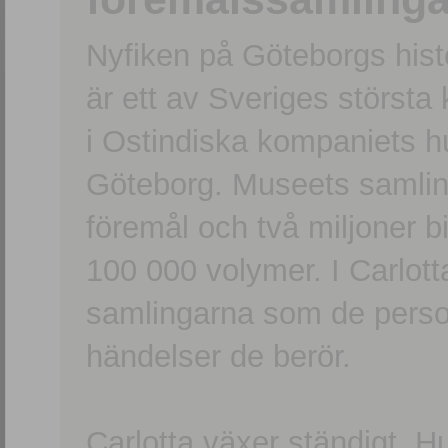
Nyfiken på Göteborgs hi
är ett av Sveriges största
i Ostindiska kompaniets 
Göteborg. Museets samling
föremål och två miljoner b
100 000 volymer. I Carlott
samlingarna som de persone
händelser de berör.
Carlotta växer ständigt. H