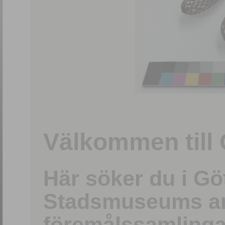
1
/
15
Välkommen till 
Här söker du i G
Stadsmuseums ark
föremålssamlinga