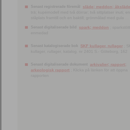
Senast registrerade föremål
släde; meddon; åksläd
trä; kupémodell med två dörrar; två sittplatser inuti; en
ståplats framtill och en baktill; grönmålad med gula ...
Senast digitaliserade bild
spark; meddon
; sparkstött
enmedad
Senast katalogiserade bok
SKF kullager, rullager
; S
kullager, rullager, katalog. nr 2401 S.- Göteborg, 162
Senast digitaliserade dokument
arkivalier; rapport;
arkeologisk rapport
; Klicka på länken för att öppna
rapporten