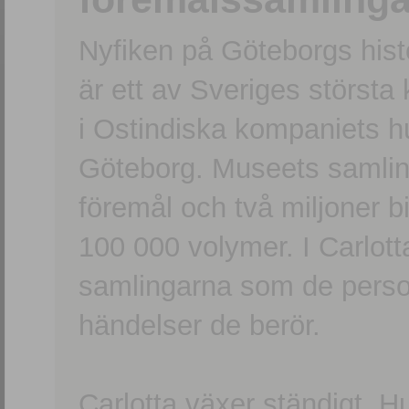
Nyfiken på Göteborgs hi
är ett av Sveriges största
i Ostindiska kompaniets 
Göteborg. Museets samling
föremål och två miljoner b
100 000 volymer. I Carlott
samlingarna som de persone
händelser de berör.
Carlotta växer ständigt. H