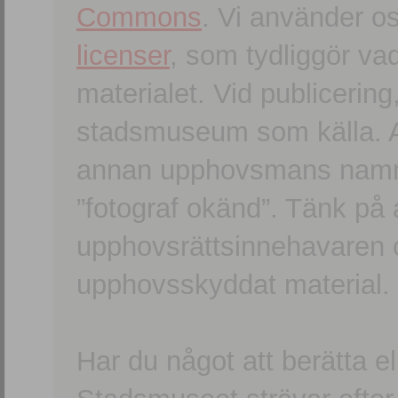
Commons
. Vi använder o
licenser
, som tydliggör va
materialet. Vid publicerin
stadsmuseum som källa. An
annan upphovsmans namn o
”fotograf okänd”. Tänk på a
upphovsrättsinnehavaren 
upphovsskyddat material.
Har du något att berätta e