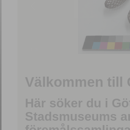
1
/
15
Välkommen till 
Här söker du i G
Stadsmuseums ark
föremålssamlinga