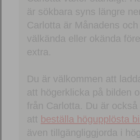
är sökbara syns längre ner
Carlotta är Månadens och
välkända eller okända förem
extra.
Du är välkommen att ladd
att högerklicka på bilden oc
från Carlotta. Du är ocks
att
beställa högupplösta bi
även tillgängliggjorda i h