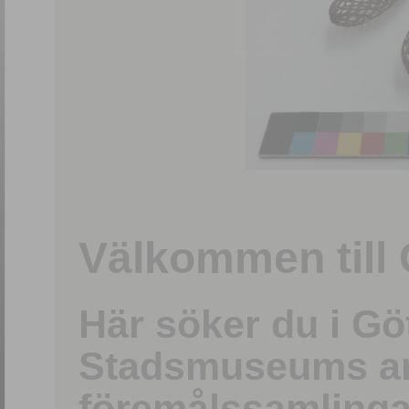
1
/
15
Välkommen till 
Här söker du i G
Stadsmuseums ark
föremålssamlinga