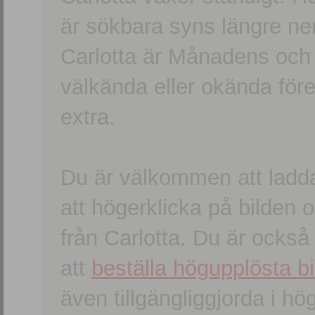
är sökbara syns längre ner
Carlotta är Månadens och
välkända eller okända förem
extra.
Du är välkommen att ladd
att högerklicka på bilden oc
från Carlotta. Du är ocks
att
beställa högupplösta bi
även tillgängliggjorda i h