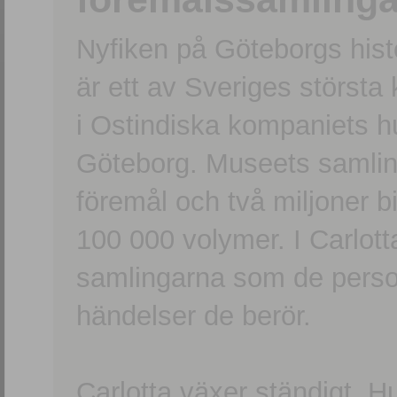
Nyfiken på Göteborgs hi
är ett av Sveriges största
i Ostindiska kompaniets 
Göteborg. Museets samling
föremål och två miljoner b
100 000 volymer. I Carlott
samlingarna som de persone
händelser de berör.
Carlotta växer ständigt. H