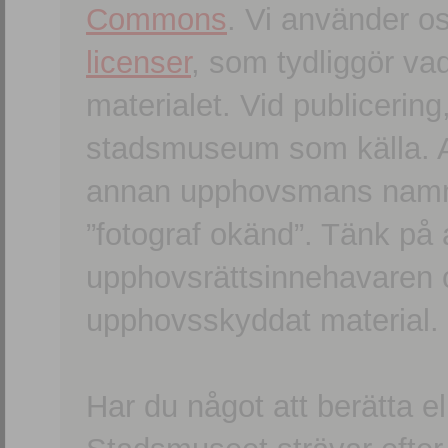
Commons
. Vi använder o
licenser
, som tydliggör va
materialet. Vid publicerin
stadsmuseum som källa. An
annan upphovsmans namn o
”fotograf okänd”. Tänk på a
upphovsrättsinnehavaren 
upphovsskyddat material.
Har du något att berätta e