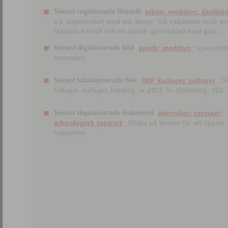
Senast registrerade föremål
släde; meddon; åksläd
trä; kupémodell med två dörrar; två sittplatser inuti; en
ståplats framtill och en baktill; grönmålad med gula ...
Senast digitaliserade bild
spark; meddon
; sparkstött
enmedad
Senast katalogiserade bok
SKF kullager, rullager
; S
kullager, rullager, katalog. nr 2401 S.- Göteborg, 162
Senast digitaliserade dokument
arkivalier; rapport;
arkeologisk rapport
; Klicka på länken för att öppna
rapporten