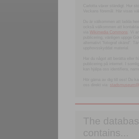
Carlotta växer ständigt. Hur s
Veckans föremål. Här visas välk
Du är välkommen att ladda hem l
också välkommen att kontakta 
via
Wikimedia Commons
. Vi 
publicering, vänligen uppge G
alternativt ”fotograf okänd”. T
upphovsskyddat material.
Har du något att berätta eller 
publicering på internet. I soml
kan hjälpa oss identifiera, nam
Hör gärna av dig till oss! Du k
oss direkt via:
stadsmuseum@ku
The databas
contains...