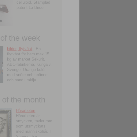
celluloid. Stämplad
patent La Brise.
 of the week
bilder; flytväst
; En
flytväst för barn max 15
kg av märket Sekurit,
ABC-fabrikerna, Kungälv,
Sverige. Orange kulör
med snöre och spänne
och band i midja.
of the month
Hårarbeten
;
Hårarbeten är
smycken, tavlor mm
som utsmyckats
med människohår. I
Sverige, har