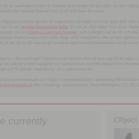
tor del av samlingarna som är sökbara syns längre ner på sidan. En bra ingång
ända eller okända föremål som vi vill lyfta fram lite extra.
ågupplösta bilder genom att högerklicka på bilden och välj spara bild, eller pdf
oss för att
beställa högupplösta bilder
. En del av våra bilder finns även tillgä
använder oss av
Creative Commons licenser
, som tydliggör vad du får och inte
öteborgs stadsmuseum som källa. Ange alltid fotografens eller annan upphov
änk på att det är ditt ansvar att kontakta upphovsrättsinnehavaren om du avser
fråga om våra samlingar? Stadsmuseet strävar efter att leva upp till de lagar oc
iga fall saknar vi dock uppgifter om upphovsman och/eller tidpunkt för tillverk
nge och få kontakt med dessa, vill vi gärna veta det.
an lämna kommentarer och frågor i kommentarsfältet i anslutning till föremålen 
ltur.goteborg.se
eller Göteborgs stadsmuseum, Norra Hamngatan 12, 411 1
e currently
Object