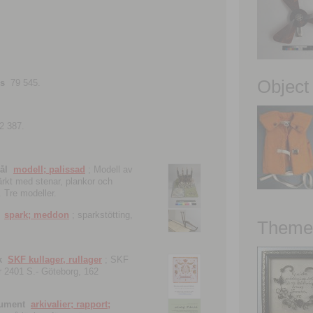
Object
ns
79 545.
2 387.
ål
modell; palissad
; Modell av
tärkt med stenar, plankor och
. Tre modeller.
spark; meddon
; sparkstötting,
Theme 
k
SKF kullager, rullager
; SKF
 nr 2401 S.- Göteborg, 162
kument
arkivalier; rapport;