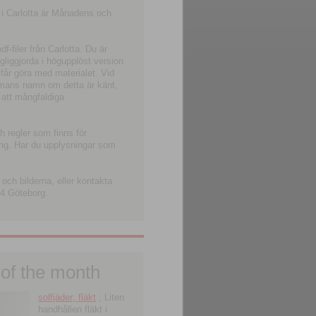
 i Carlotta är Månadens och
-filer från Carlotta. Du är
ngliggjorda i högupplöst version
 får göra med materialet. Vid
smans namn om detta är känt,
 att mångfaldiga
h regler som finns för
ning. Har du upplysningar som
och bilderna, eller kontakta
4 Göteborg.
 of the month
solfjäder; fläkt
; Liten
handhållen fläkt i