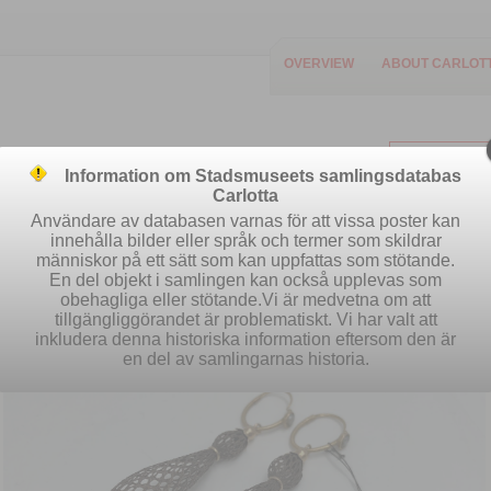
OVERVIEW
ABOUT CARLOT
Information om Stadsmuseets samlingsdatabas
Carlotta
Användare av databasen varnas för att vissa poster kan
innehålla bilder eller språk och termer som skildrar
människor på ett sätt som kan uppfattas som stötande.
Easy search
Advanced search
S
En del objekt i samlingen kan också upplevas som
obehagliga eller stötande.Vi är medvetna om att
tillgängliggörandet är problematiskt. Vi har valt att
inkludera denna historiska information eftersom den är
en del av samlingarnas historia.