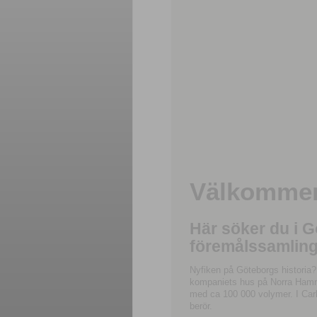
Välkommen 
Här söker du i 
föremålssamling
Nyfiken på Göteborgs historia?
kompaniets hus på Norra Hamnga
med ca 100 000 volymer. I Carl
berör.