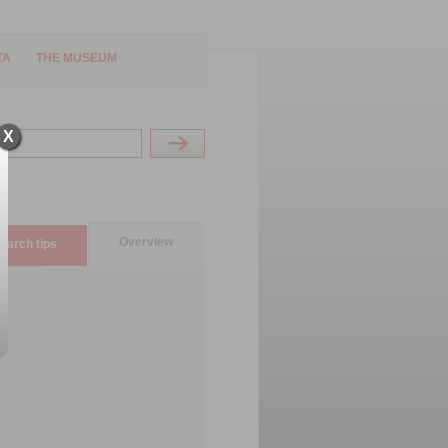
TA
THE MUSEUM
X
Overview
earch tips