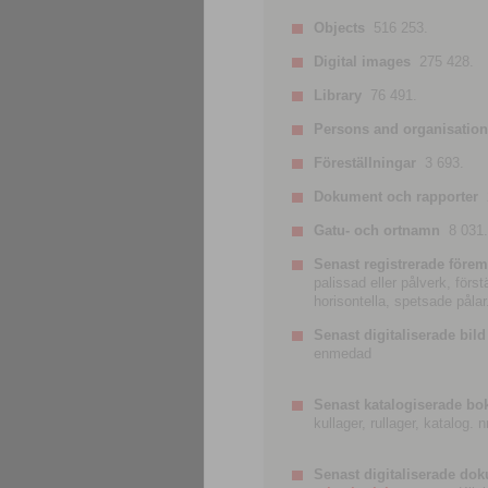
Objects
516 253.
Digital images
275 428.
Library
76 491.
Persons and organisatio
Föreställningar
3 693.
Dokument och rapporter
Gatu- och ortnamn
8 031.
Senast registrerade förem
palissad eller pålverk, förs
horisontella, spetsade pålar
Senast digitaliserade bild
enmedad
Senast katalogiserade bo
kullager, rullager, katalog.
Senast digitaliserade do