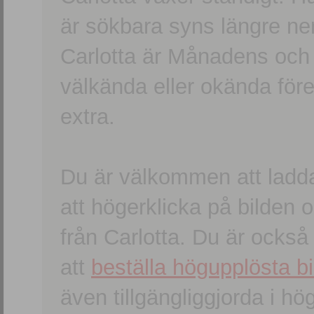
är sökbara syns längre ner
Carlotta är Månadens och
välkända eller okända förem
extra.
Du är välkommen att ladd
att högerklicka på bilden oc
från Carlotta. Du är ocks
att
beställa högupplösta bi
även tillgängliggjorda i h