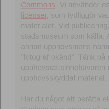
Commons
. Vi använder o
licenser
, som tydliggör va
materialet. Vid publicerin
stadsmuseum som källa. An
annan upphovsmans namn o
”fotograf okänd”. Tänk på a
upphovsrättsinnehavaren 
upphovsskyddat material.
Har du något att berätta e