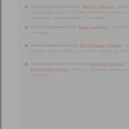
Senast registrerade föremål
modell; palissad
; Model
palissad eller pålverk, förstärkt med stenar, plankor o
horisontella, spetsade pålar. Tre modeller.
Senast digitaliserade bild
spark; meddon
; sparkstött
enmedad
Senast katalogiserade bok
SKF kullager, rullager
; S
kullager, rullager, katalog. nr 2401 S.- Göteborg, 162
Senast digitaliserade dokument
arkivalier; rapport;
arkeologisk rapport
; Klicka på länken för att öppna
rapporten