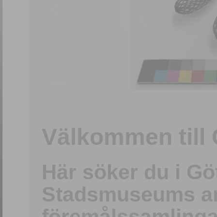
1
/
15
Välkommen till 
Här söker du i G
Stadsmuseums ark
föremålssamlinga