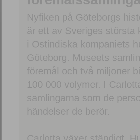
Nyfiken på Göteborgs hi
är ett av Sveriges största
i Ostindiska kompaniets 
Göteborg. Museets samling
föremål och två miljoner b
100 000 volymer. I Carlott
samlingarna som de persone
händelser de berör.
Carlotta växer ständigt. H