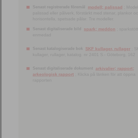
Senast registrerade föremål
modell; palissad
; Model
palissad eller pålverk, förstärkt med stenar, plankor o
horisontella, spetsade pålar. Tre modeller.
Senast digitaliserade bild
spark; meddon
; sparkstött
enmedad
Senast katalogiserade bok
SKF kullager, rullager
; S
kullager, rullager, katalog. nr 2401 S.- Göteborg, 162
Senast digitaliserade dokument
arkivalier; rapport;
arkeologisk rapport
; Klicka på länken för att öppna
rapporten