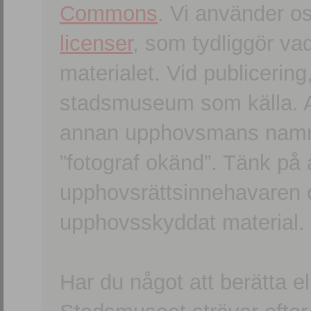
Commons
. Vi använder o
licenser
, som tydliggör va
materialet. Vid publicerin
stadsmuseum som källa. An
annan upphovsmans namn o
”fotograf okänd”. Tänk på a
upphovsrättsinnehavaren 
upphovsskyddat material.
Har du något att berätta e