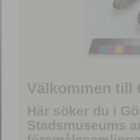
1
/
15
Välkommen till 
Här söker du i G
Stadsmuseums ark
föremålssamlinga