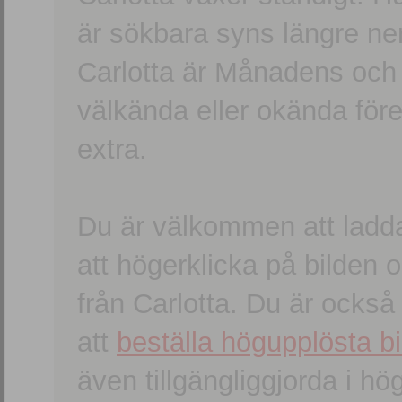
är sökbara syns längre ner
Carlotta är Månadens och
välkända eller okända förem
extra.
Du är välkommen att ladd
att högerklicka på bilden oc
från Carlotta. Du är ocks
att
beställa högupplösta bi
även tillgängliggjorda i h