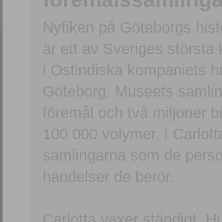
Nyfiken på Göteborgs hi
är ett av Sveriges största
i Ostindiska kompaniets 
Göteborg. Museets samling
föremål och två miljoner b
100 000 volymer. I Carlott
samlingarna som de persone
händelser de berör.
Carlotta växer ständigt. H