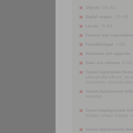
Objects
516 253.
Digital images
275 428.
Library
76 491.
Persons and organisatio
Föreställningar
3 693.
Dokument och rapporter
Gatu- och ortnamn
8 031.
Senast registrerade förem
palissad eller pålverk, förs
horisontella, spetsade pålar
Senast digitaliserade bild
enmedad
Senast katalogiserade bo
kullager, rullager, katalog.
Senast digitaliserade do