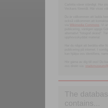
Carlotta växer ständigt. Hur s
Veckans föremål. Här visas välk
Du är välkommen att ladda hem l
också välkommen att kontakta 
via
Wikimedia Commons
. Vi 
publicering, vänligen uppge G
alternativt ”fotograf okänd”. T
upphovsskyddat material.
Har du något att berätta eller 
publicering på internet. I soml
kan hjälpa oss identifiera, nam
Hör gärna av dig till oss! Du k
oss direkt via:
stadsmuseum@ku
The databas
contains...