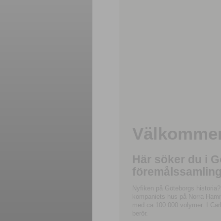
Välkommen 
Här söker du i 
föremålssamling
Nyfiken på Göteborgs historia?
kompaniets hus på Norra Hamnga
med ca 100 000 volymer. I Carl
berör.