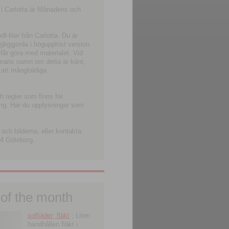
 i Carlotta är Månadens och
-filer från Carlotta. Du är
ngliggjorda i högupplöst version
 får göra med materialet. Vid
smans namn om detta är känt,
 att mångfaldiga
h regler som finns för
ning. Har du upplysningar som
och bilderna, eller kontakta
4 Göteborg.
 of the month
solfjäder; fläkt
; Liten
handhållen fläkt i