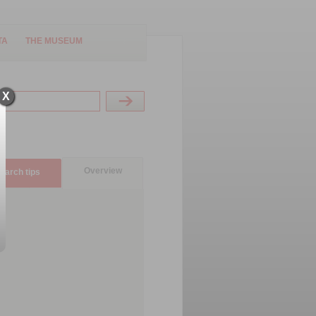
TA
THE MUSEUM
X
Overview
earch tips