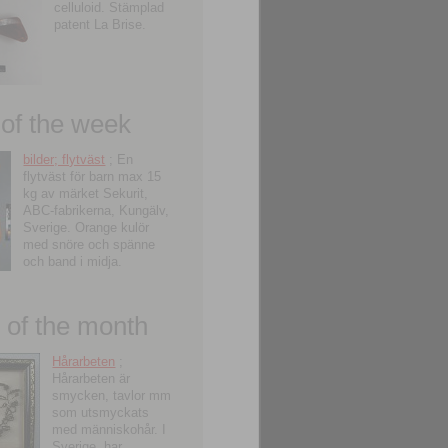
celluloid. Stämplad
patent La Brise.
 of the week
bilder; flytväst
; En
flytväst för barn max 15
kg av märket Sekurit,
ABC-fabrikerna, Kungälv,
Sverige. Orange kulör
med snöre och spänne
och band i midja.
of the month
Hårarbeten
;
Hårarbeten är
smycken, tavlor mm
som utsmyckats
med människohår. I
Sverige, har