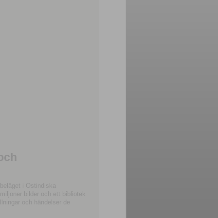
 och
beläget i Ostindiska
joner bilder och ett bibliotek
llningar och händelser de