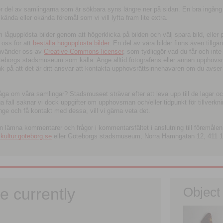
tor del av samlingarna som är sökbara syns längre ner på sidan. En bra ingång
ända eller okända föremål som vi vill lyfta fram lite extra.
ågupplösta bilder genom att högerklicka på bilden och välj spara bild, eller pdf
oss för att
beställa högupplösta bilder
. En del av våra bilder finns även tillgä
använder oss av
Creative Commons licenser
, som tydliggör vad du får och inte
öteborgs stadsmuseum som källa. Ange alltid fotografens eller annan upphov
änk på att det är ditt ansvar att kontakta upphovsrättsinnehavaren om du avser
fråga om våra samlingar? Stadsmuseet strävar efter att leva upp till de lagar oc
iga fall saknar vi dock uppgifter om upphovsman och/eller tidpunkt för tillverk
nge och få kontakt med dessa, vill vi gärna veta det.
an lämna kommentarer och frågor i kommentarsfältet i anslutning till föremålen 
ltur.goteborg.se
eller Göteborgs stadsmuseum, Norra Hamngatan 12, 411 1
e currently
Object