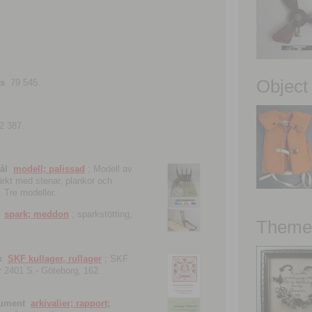
Object
ns
79 545.
2 387.
ål
modell; palissad
; Modell av
tärkt med stenar, plankor och
. Tre modeller.
spark; meddon
; sparkstötting,
Theme 
k
SKF kullager, rullager
; SKF
 nr 2401 S.- Göteborg, 162
kument
arkivalier; rapport;