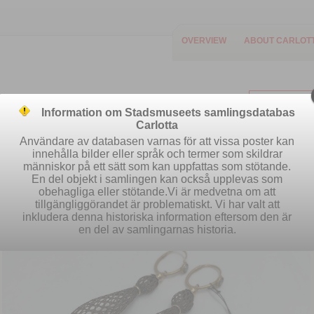
OVERVIEW
ABOUT CARLOT
Information om Stadsmuseets samlingsdatabas
Carlotta
Användare av databasen varnas för att vissa poster kan
innehålla bilder eller språk och termer som skildrar
människor på ett sätt som kan uppfattas som stötande.
Easy search
Advanced search
S
En del objekt i samlingen kan också upplevas som
obehagliga eller stötande.Vi är medvetna om att
tillgängliggörandet är problematiskt. Vi har valt att
inkludera denna historiska information eftersom den är
en del av samlingarnas historia.