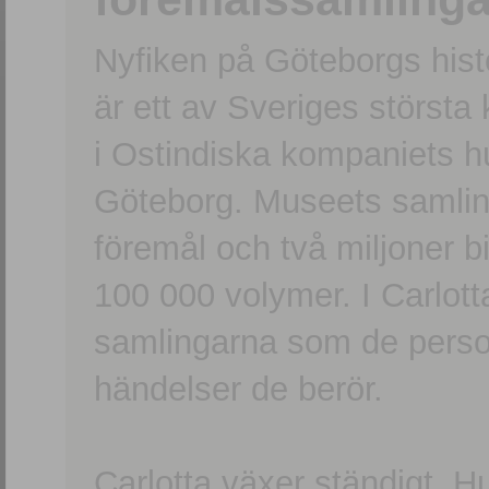
Nyfiken på Göteborgs hi
är ett av Sveriges största
i Ostindiska kompaniets 
Göteborg. Museets samling
föremål och två miljoner b
100 000 volymer. I Carlott
samlingarna som de persone
händelser de berör.
Carlotta växer ständigt. H