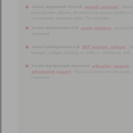
Senast registrerade föremål
modell; palissad
; Model
palissad eller pålverk, förstärkt med stenar, plankor o
horisontella, spetsade pålar. Tre modeller.
Senast digitaliserade bild
spark; meddon
; sparkstött
enmedad
Senast katalogiserade bok
SKF kullager, rullager
; S
kullager, rullager, katalog. nr 2401 S.- Göteborg, 162
Senast digitaliserade dokument
arkivalier; rapport;
arkeologisk rapport
; Klicka på länken för att öppna
rapporten