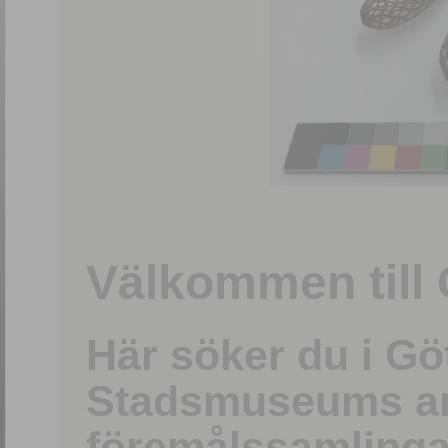
1
/
15
Välkommen till 
Här söker du i G
Stadsmuseums ark
föremålssamlinga