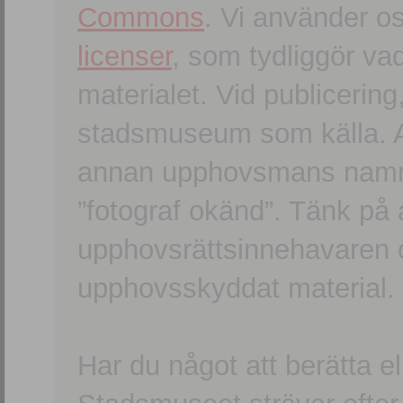
Commons
. Vi använder o
licenser
, som tydliggör va
materialet. Vid publicerin
stadsmuseum som källa. An
annan upphovsmans namn o
”fotograf okänd”. Tänk på a
upphovsrättsinnehavaren 
upphovsskyddat material.
Har du något att berätta e