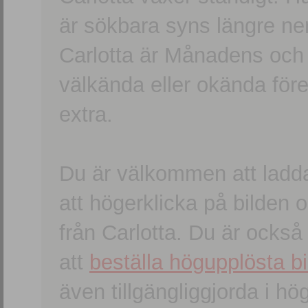
är sökbara syns längre ner
Carlotta är Månadens och
välkända eller okända förem
extra.
Du är välkommen att ladd
att högerklicka på bilden oc
från Carlotta. Du är ocks
att
beställa högupplösta bi
även tillgängliggjorda i h