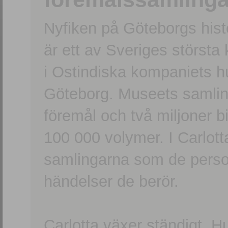
Nyfiken på Göteborgs hi
är ett av Sveriges största
i Ostindiska kompaniets 
Göteborg. Museets samling
föremål och två miljoner b
100 000 volymer. I Carlott
samlingarna som de persone
händelser de berör.
Carlotta växer ständigt. H