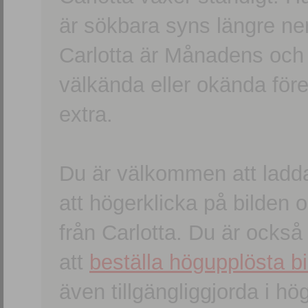
är sökbara syns längre ner
Carlotta är Månadens och
välkända eller okända förem
extra.
Du är välkommen att ladd
att högerklicka på bilden oc
från Carlotta. Du är ocks
att
beställa högupplösta bi
även tillgängliggjorda i h