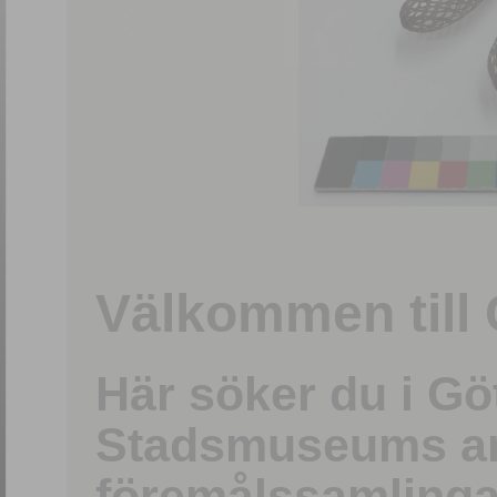
1
/
15
Välkommen till 
Här söker du i G
Stadsmuseums ark
föremålssamlinga