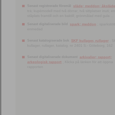
Senast registrerade föremål
släde; meddon; åksläd
trä; kupémodell med två dörrar; två sittplatser inuti; en
ståplats framtill och en baktill; grönmålad med gula ...
Senast digitaliserade bild
spark; meddon
; sparkstött
enmedad
Senast katalogiserade bok
SKF kullager, rullager
; S
kullager, rullager, katalog. nr 2401 S.- Göteborg, 162
Senast digitaliserade dokument
arkivalier; rapport;
arkeologisk rapport
; Klicka på länken för att öppna
rapporten