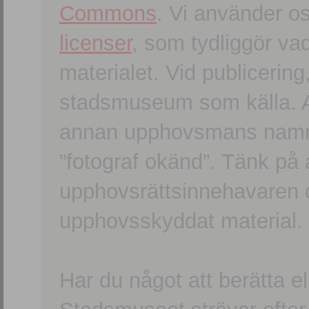
Commons
. Vi använder o
licenser
, som tydliggör va
materialet. Vid publicerin
stadsmuseum som källa. An
annan upphovsmans namn o
”fotograf okänd”. Tänk på a
upphovsrättsinnehavaren 
upphovsskyddat material.
Har du något att berätta e