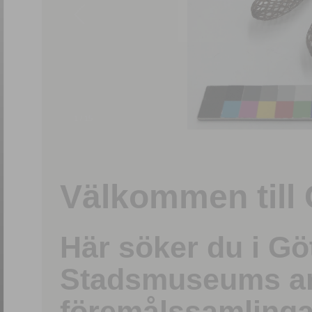
1
/
15
Välkommen till 
Här söker du i G
Stadsmuseums ark
föremålssamlinga