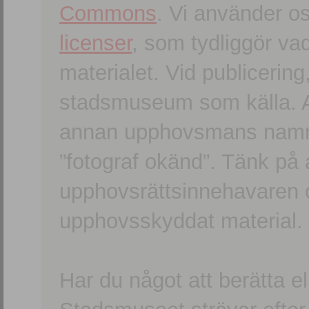
Commons
. Vi använder o
licenser
, som tydliggör va
materialet. Vid publicerin
stadsmuseum som källa. An
annan upphovsmans namn o
”fotograf okänd”. Tänk på a
upphovsrättsinnehavaren 
upphovsskyddat material.
Har du något att berätta e