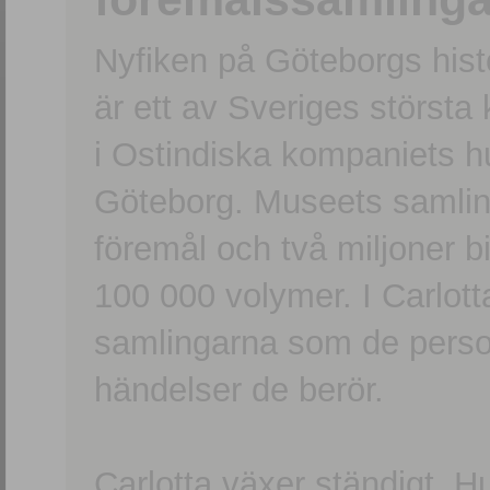
Nyfiken på Göteborgs hi
är ett av Sveriges största
i Ostindiska kompaniets 
Göteborg. Museets samling
föremål och två miljoner b
100 000 volymer. I Carlott
samlingarna som de persone
händelser de berör.
Carlotta växer ständigt. H