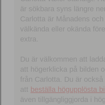
är sökbara syns längre ner
Carlotta är Månadens och
välkända eller okända förem
extra.
Du är välkommen att ladd
att högerklicka på bilden oc
från Carlotta. Du är ocks
att
beställa högupplösta bi
även tillgängliggjorda i h