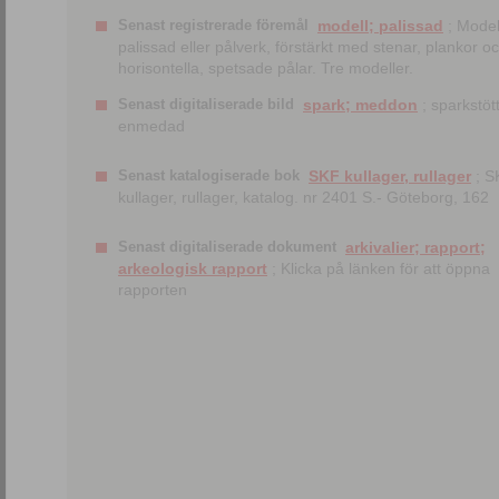
Senast registrerade föremål
modell; palissad
; Model
palissad eller pålverk, förstärkt med stenar, plankor o
horisontella, spetsade pålar. Tre modeller.
Senast digitaliserade bild
spark; meddon
; sparkstött
enmedad
Senast katalogiserade bok
SKF kullager, rullager
; S
kullager, rullager, katalog. nr 2401 S.- Göteborg, 162
Senast digitaliserade dokument
arkivalier; rapport;
arkeologisk rapport
; Klicka på länken för att öppna
rapporten