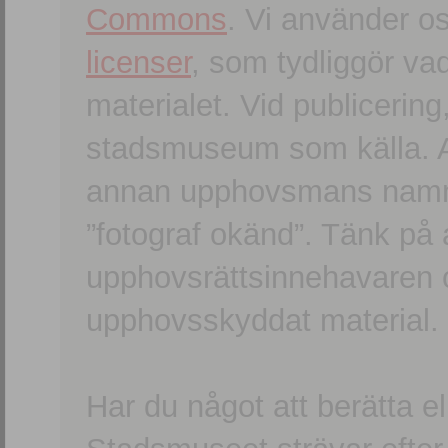
Commons
. Vi använder o
licenser
, som tydliggör va
materialet. Vid publicerin
stadsmuseum som källa. An
annan upphovsmans namn o
”fotograf okänd”. Tänk på a
upphovsrättsinnehavaren 
upphovsskyddat material.
Har du något att berätta e