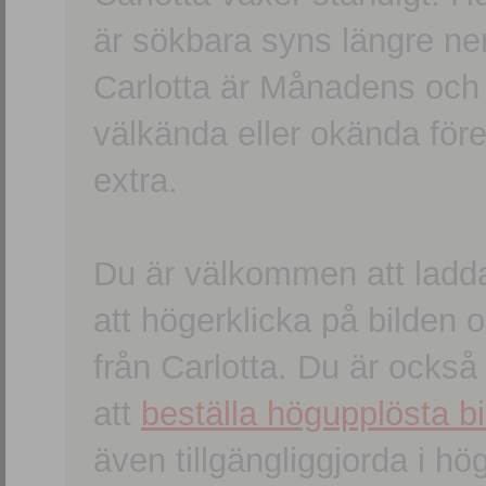
är sökbara syns längre ner
Carlotta är Månadens och
välkända eller okända förem
extra.
Du är välkommen att ladd
att högerklicka på bilden oc
från Carlotta. Du är ocks
att
beställa högupplösta bi
även tillgängliggjorda i h