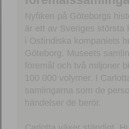
Nyfiken på Göteborgs hi
är ett av Sveriges största
i Ostindiska kompaniets 
Göteborg. Museets samling
föremål och två miljoner b
100 000 volymer. I Carlott
samlingarna som de persone
händelser de berör.
Carlotta växer ständigt. H