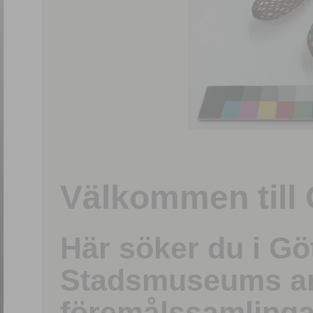
1
/
15
Välkommen till 
Här söker du i G
Stadsmuseums ark
föremålssamlinga