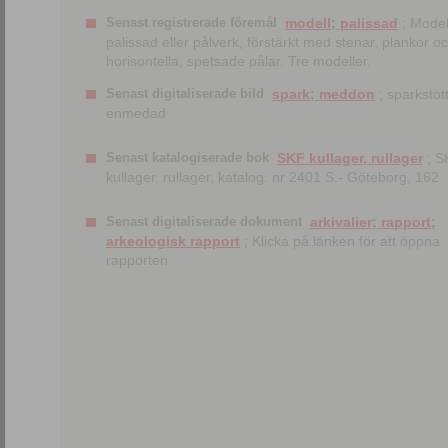
Senast registrerade föremål
modell; palissad
; Model
palissad eller pålverk, förstärkt med stenar, plankor o
horisontella, spetsade pålar. Tre modeller.
Senast digitaliserade bild
spark; meddon
; sparkstött
enmedad
Senast katalogiserade bok
SKF kullager, rullager
; S
kullager, rullager, katalog. nr 2401 S.- Göteborg, 162
Senast digitaliserade dokument
arkivalier; rapport;
arkeologisk rapport
; Klicka på länken för att öppna
rapporten