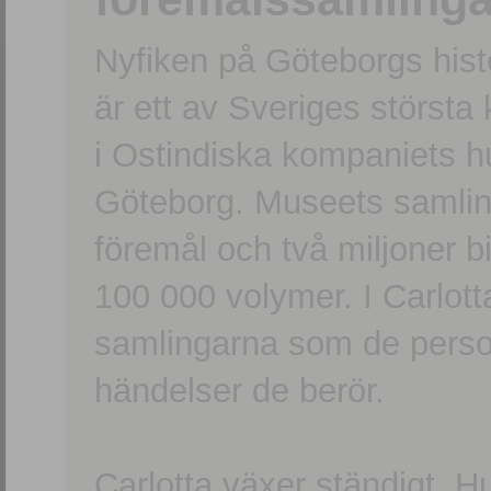
Nyfiken på Göteborgs hi
är ett av Sveriges största
i Ostindiska kompaniets 
Göteborg. Museets samling
föremål och två miljoner b
100 000 volymer. I Carlott
samlingarna som de persone
händelser de berör.
Carlotta växer ständigt. H