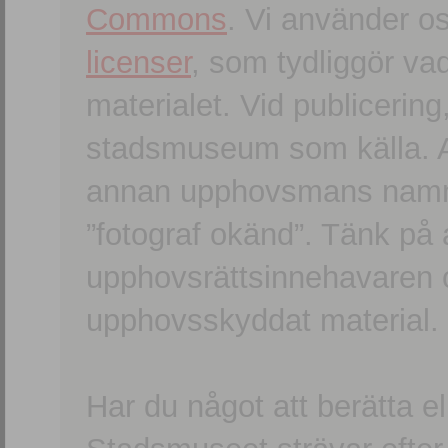
Commons
. Vi använder o
licenser
, som tydliggör va
materialet. Vid publicerin
stadsmuseum som källa. An
annan upphovsmans namn o
”fotograf okänd”. Tänk på a
upphovsrättsinnehavaren 
upphovsskyddat material.
Har du något att berätta e