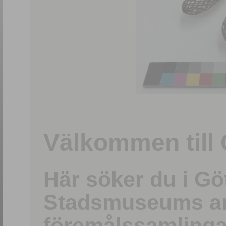
1
/
15
Välkommen till 
Här söker du i G
Stadsmuseums ark
föremålssamlinga