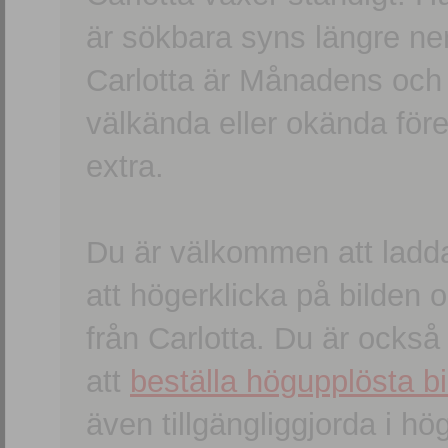
är sökbara syns längre ner
Carlotta är Månadens och
välkända eller okända förem
extra.
Du är välkommen att ladd
att högerklicka på bilden oc
från Carlotta. Du är ocks
att
beställa högupplösta bi
även tillgängliggjorda i h