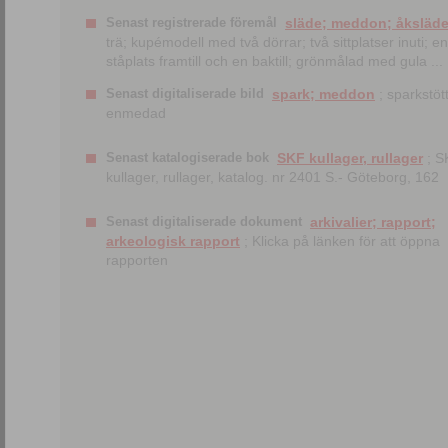
Senast registrerade föremål
släde; meddon; åksläd
trä; kupémodell med två dörrar; två sittplatser inuti; en
ståplats framtill och en baktill; grönmålad med gula ...
Senast digitaliserade bild
spark; meddon
; sparkstött
enmedad
Senast katalogiserade bok
SKF kullager, rullager
; S
kullager, rullager, katalog. nr 2401 S.- Göteborg, 162
Senast digitaliserade dokument
arkivalier; rapport;
arkeologisk rapport
; Klicka på länken för att öppna
rapporten