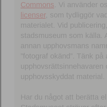
Commons
. Vi använder o
licenser
, som tydliggör va
materialet. Vid publicerin
stadsmuseum som källa. An
annan upphovsmans namn o
”fotograf okänd”. Tänk på a
upphovsrättsinnehavaren 
upphovsskyddat material.
Har du något att berätta e