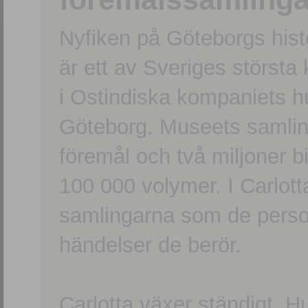
Nyfiken på Göteborgs hi
är ett av Sveriges största
i Ostindiska kompaniets 
Göteborg. Museets samling
föremål och två miljoner b
100 000 volymer. I Carlott
samlingarna som de persone
händelser de berör.
Carlotta växer ständigt. H