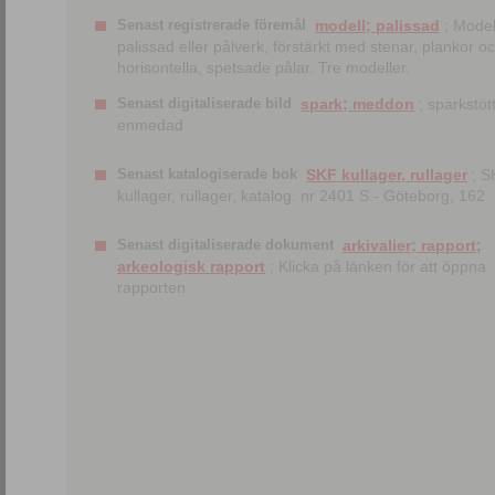
Senast registrerade föremål
modell; palissad
; Model
palissad eller pålverk, förstärkt med stenar, plankor o
horisontella, spetsade pålar. Tre modeller.
Senast digitaliserade bild
spark; meddon
; sparkstött
enmedad
Senast katalogiserade bok
SKF kullager, rullager
; S
kullager, rullager, katalog. nr 2401 S.- Göteborg, 162
Senast digitaliserade dokument
arkivalier; rapport;
arkeologisk rapport
; Klicka på länken för att öppna
rapporten