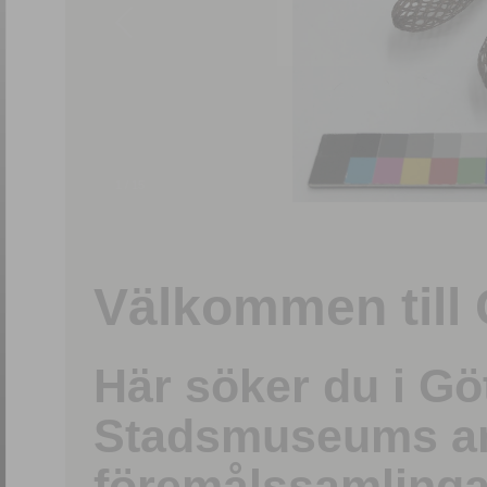
1
/
15
Välkommen till 
Här söker du i G
Stadsmuseums ark
föremålssamlinga