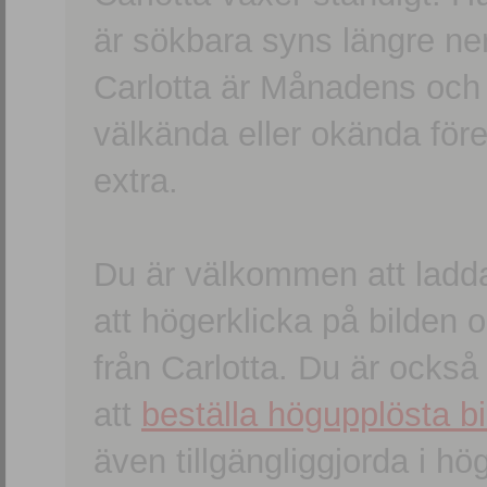
är sökbara syns längre ner
Carlotta är Månadens och
välkända eller okända förem
extra.
Du är välkommen att ladd
att högerklicka på bilden oc
från Carlotta. Du är ocks
att
beställa högupplösta bi
även tillgängliggjorda i h