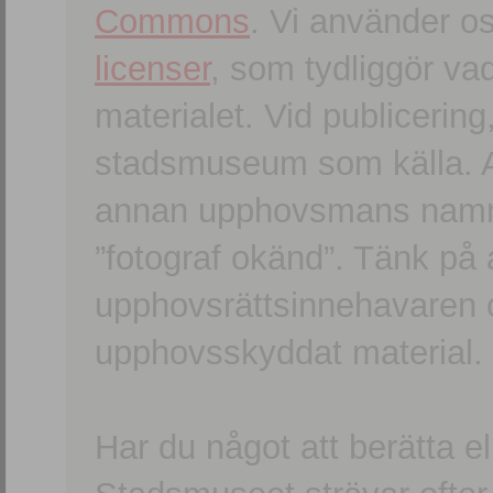
Commons
. Vi använder o
licenser
, som tydliggör va
materialet. Vid publicerin
stadsmuseum som källa. An
annan upphovsmans namn o
”fotograf okänd”. Tänk på a
upphovsrättsinnehavaren 
upphovsskyddat material.
Har du något att berätta e