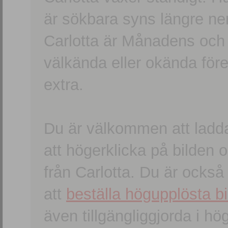
är sökbara syns längre ner
Carlotta är Månadens och
välkända eller okända förem
extra.
Du är välkommen att ladd
att högerklicka på bilden oc
från Carlotta. Du är ocks
att
beställa högupplösta bi
även tillgängliggjorda i h