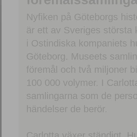
Nyfiken på Göteborgs hi
är ett av Sveriges största
i Ostindiska kompaniets 
Göteborg. Museets samling
föremål och två miljoner b
100 000 volymer. I Carlott
samlingarna som de persone
händelser de berör.
Carlotta växer ständigt. H