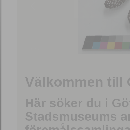
1
/
15
Välkommen till 
Här söker du i G
Stadsmuseums ark
föremålssamlinga