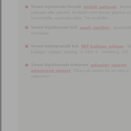
Senast registrerade föremål
modell; palissad
; Model
palissad eller pålverk, förstärkt med stenar, plankor o
horisontella, spetsade pålar. Tre modeller.
Senast digitaliserade bild
spark; meddon
; sparkstött
enmedad
Senast katalogiserade bok
SKF kullager, rullager
; S
kullager, rullager, katalog. nr 2401 S.- Göteborg, 162
Senast digitaliserade dokument
arkivalier; rapport;
arkeologisk rapport
; Klicka på länken för att öppna
rapporten