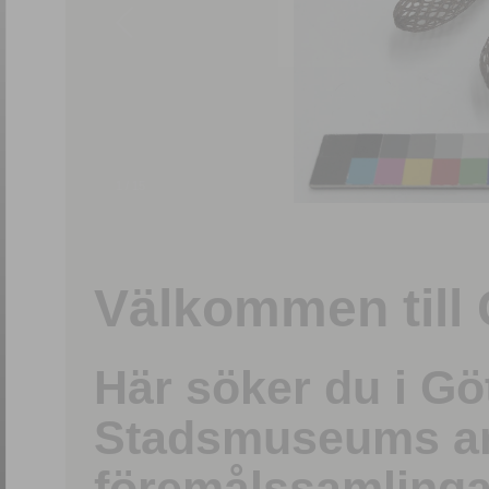
1
/
15
Välkommen till 
Här söker du i G
Stadsmuseums ark
föremålssamlinga