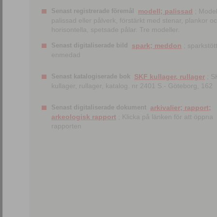
Senast registrerade föremål
modell; palissad
; Model
palissad eller pålverk, förstärkt med stenar, plankor o
horisontella, spetsade pålar. Tre modeller.
Senast digitaliserade bild
spark; meddon
; sparkstött
enmedad
Senast katalogiserade bok
SKF kullager, rullager
; S
kullager, rullager, katalog. nr 2401 S.- Göteborg, 162
Senast digitaliserade dokument
arkivalier; rapport;
arkeologisk rapport
; Klicka på länken för att öppna
rapporten