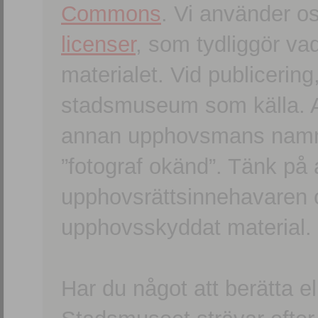
Commons
. Vi använder o
licenser
, som tydliggör va
materialet. Vid publicerin
stadsmuseum som källa. An
annan upphovsmans namn o
”fotograf okänd”. Tänk på a
upphovsrättsinnehavaren 
upphovsskyddat material.
Har du något att berätta e