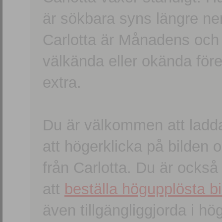
är sökbara syns längre ner
Carlotta är Månadens och
välkända eller okända förem
extra.
Du är välkommen att ladd
att högerklicka på bilden oc
från Carlotta. Du är ocks
att
beställa högupplösta bi
även tillgängliggjorda i h