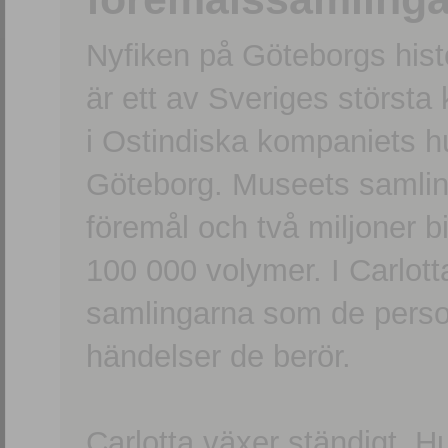
Nyfiken på Göteborgs hi
är ett av Sveriges största
i Ostindiska kompaniets 
Göteborg. Museets samling
föremål och två miljoner b
100 000 volymer. I Carlott
samlingarna som de persone
händelser de berör.
Carlotta växer ständigt. H