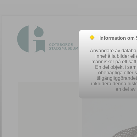
Information om
Användare av database
innehålla bilder el
människor på ett sät
En del objekt i sa
obehagliga eller 
Easy 
tillgängliggörandet 
inkludera denna histo
en del av 