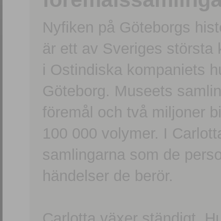
Nyfiken på Göteborgs hi
är ett av Sveriges största
i Ostindiska kompaniets 
Göteborg. Museets samling
föremål och två miljoner b
100 000 volymer. I Carlott
samlingarna som de persone
händelser de berör.
Carlotta växer ständigt. H