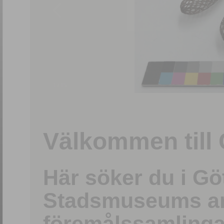
1
/
15
Välkommen till 
Här söker du i G
Stadsmuseums ark
föremålssamlinga