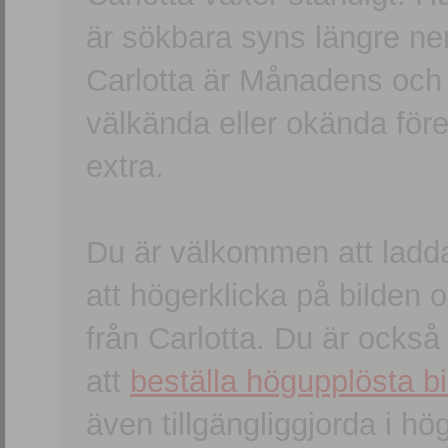
är sökbara syns längre ner
Carlotta är Månadens och
välkända eller okända förem
extra.
Du är välkommen att ladd
att högerklicka på bilden oc
från Carlotta. Du är ocks
att
beställa högupplösta bi
även tillgängliggjorda i h