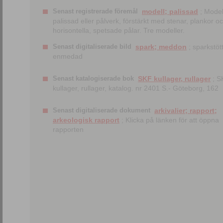
Senast registrerade föremål
modell; palissad
; Model
palissad eller pålverk, förstärkt med stenar, plankor o
horisontella, spetsade pålar. Tre modeller.
Senast digitaliserade bild
spark; meddon
; sparkstött
enmedad
Senast katalogiserade bok
SKF kullager, rullager
; S
kullager, rullager, katalog. nr 2401 S.- Göteborg, 162
Senast digitaliserade dokument
arkivalier; rapport;
arkeologisk rapport
; Klicka på länken för att öppna
rapporten