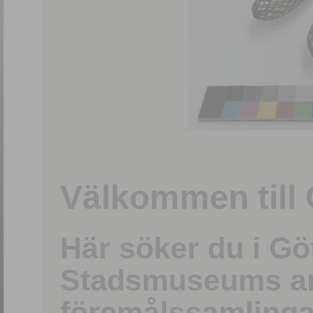
1
/
15
Välkommen till 
Här söker du i G
Stadsmuseums ark
föremålssamlinga