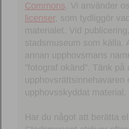
Commons
. Vi använder o
licenser
, som tydliggör va
materialet. Vid publicerin
stadsmuseum som källa. An
annan upphovsmans namn o
”fotograf okänd”. Tänk på a
upphovsrättsinnehavaren 
upphovsskyddat material.
Har du något att berätta e