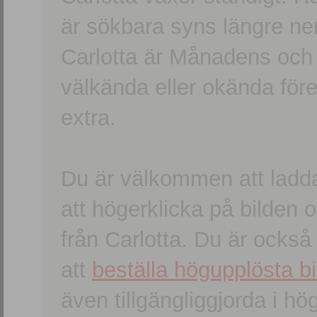
är sökbara syns längre ner
Carlotta är Månadens och
välkända eller okända förem
extra.
Du är välkommen att ladd
att högerklicka på bilden oc
från Carlotta. Du är ocks
att
beställa högupplösta bi
även tillgängliggjorda i h