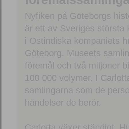
Nyfiken på Göteborgs hi
är ett av Sveriges största
i Ostindiska kompaniets 
Göteborg. Museets samling
föremål och två miljoner b
100 000 volymer. I Carlott
samlingarna som de persone
händelser de berör.
Carlotta växer ständigt. H