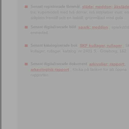
Senast registrerade föremål
släde; meddon; åksläd
trä; kupémodell med två dörrar; två sittplatser inuti; en
ståplats framtill och en baktill; grönmålad med gula ...
Senast digitaliserade bild
spark; meddon
; sparkstött
enmedad
Senast katalogiserade bok
SKF kullager, rullager
; S
kullager, rullager, katalog. nr 2401 S.- Göteborg, 162
Senast digitaliserade dokument
arkivalier; rapport;
arkeologisk rapport
; Klicka på länken för att öppna
rapporten