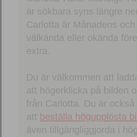
är sökbara syns längre ner
Carlotta är Månadens och
välkända eller okända förem
extra.
Du är välkommen att ladd
att högerklicka på bilden oc
från Carlotta. Du är ocks
att
beställa högupplösta bi
även tillgängliggjorda i h