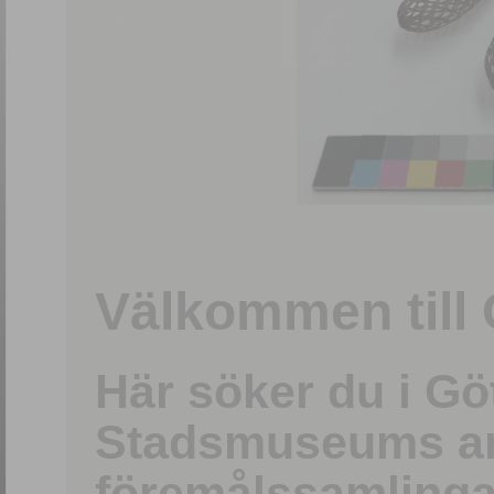
1
/
15
Välkommen till 
Här söker du i G
Stadsmuseums ark
föremålssamlinga