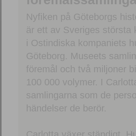
Nyfiken på Göteborgs hi
är ett av Sveriges största
i Ostindiska kompaniets 
Göteborg. Museets samling
föremål och två miljoner b
100 000 volymer. I Carlott
samlingarna som de persone
händelser de berör.
Carlotta växer ständigt. H