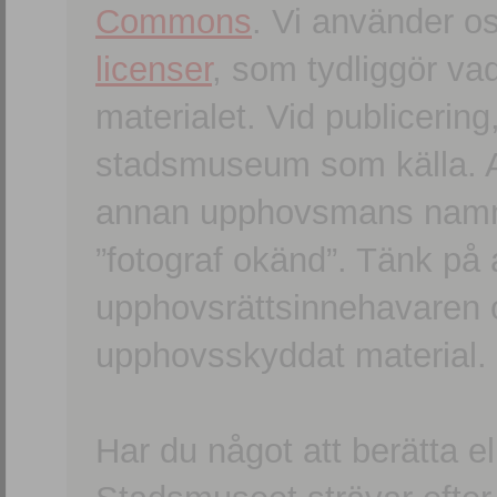
Commons
. Vi använder o
licenser
, som tydliggör va
materialet. Vid publicerin
stadsmuseum som källa. An
annan upphovsmans namn o
”fotograf okänd”. Tänk på a
upphovsrättsinnehavaren 
upphovsskyddat material.
Har du något att berätta e