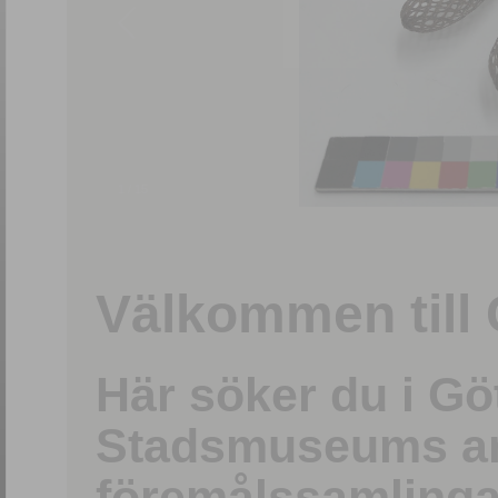
1
/
15
Välkommen till 
Här söker du i G
Stadsmuseums ark
föremålssamlinga