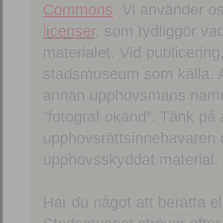
Commons
. Vi använder o
licenser
, som tydliggör va
materialet. Vid publicerin
stadsmuseum som källa. An
annan upphovsmans namn o
”fotograf okänd”. Tänk på a
upphovsrättsinnehavaren 
upphovsskyddat material.
Har du något att berätta e