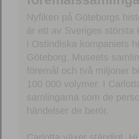
Nyfiken på Göteborgs hi
är ett av Sveriges största
i Ostindiska kompaniets 
Göteborg. Museets samling
föremål och två miljoner b
100 000 volymer. I Carlott
samlingarna som de persone
händelser de berör.
Carlotta växer ständigt. H