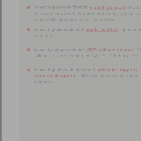
Senast registrerade föremål
modell; palissad
; Model
palissad eller pålverk, förstärkt med stenar, plankor o
horisontella, spetsade pålar. Tre modeller.
Senast digitaliserade bild
spark; meddon
; sparkstött
enmedad
Senast katalogiserade bok
SKF kullager, rullager
; S
kullager, rullager, katalog. nr 2401 S.- Göteborg, 162
Senast digitaliserade dokument
arkivalier; rapport;
arkeologisk rapport
; Klicka på länken för att öppna
rapporten