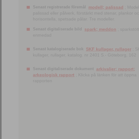
Senast registrerade föremål
modell; palissad
; Model
palissad eller pålverk, förstärkt med stenar, plankor o
horisontella, spetsade pålar. Tre modeller.
Senast digitaliserade bild
spark; meddon
; sparkstött
enmedad
Senast katalogiserade bok
SKF kullager, rullager
; S
kullager, rullager, katalog. nr 2401 S.- Göteborg, 162
Senast digitaliserade dokument
arkivalier; rapport;
arkeologisk rapport
; Klicka på länken för att öppna
rapporten