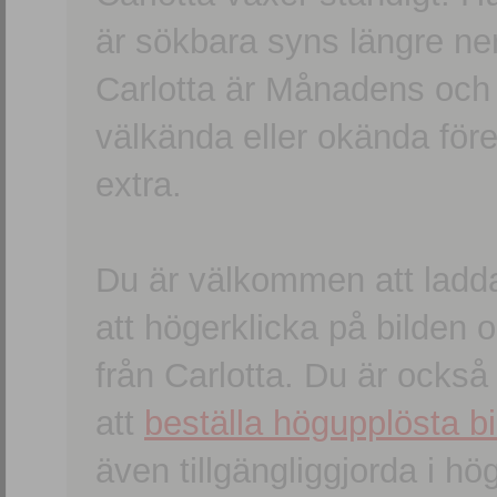
är sökbara syns längre ner
Carlotta är Månadens och
välkända eller okända förem
extra.
Du är välkommen att ladd
att högerklicka på bilden oc
från Carlotta. Du är ocks
att
beställa högupplösta bi
även tillgängliggjorda i h