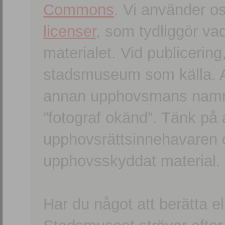
Commons
. Vi använder o
licenser
, som tydliggör va
materialet. Vid publicerin
stadsmuseum som källa. An
annan upphovsmans namn o
”fotograf okänd”. Tänk på a
upphovsrättsinnehavaren 
upphovsskyddat material.
Har du något att berätta e