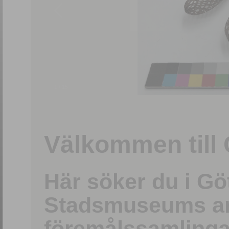
1
/
15
Välkommen till 
Här söker du i G
Stadsmuseums ark
föremålssamlinga