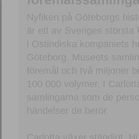
Nyfiken på Göteborgs hi
är ett av Sveriges största
i Ostindiska kompaniets 
Göteborg. Museets samling
föremål och två miljoner b
100 000 volymer. I Carlott
samlingarna som de persone
händelser de berör.
Carlotta växer ständigt. H