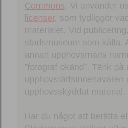
Commons
. Vi använder o
licenser
, som tydliggör va
materialet. Vid publicerin
stadsmuseum som källa. An
annan upphovsmans namn o
”fotograf okänd”. Tänk på a
upphovsrättsinnehavaren 
upphovsskyddat material.
Har du något att berätta e