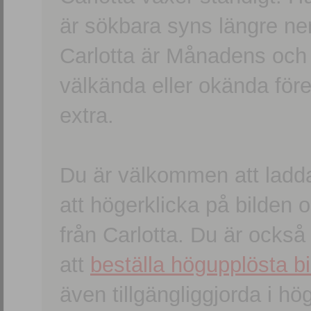
är sökbara syns längre ner
Carlotta är Månadens och
välkända eller okända förem
extra.
Du är välkommen att ladd
att högerklicka på bilden oc
från Carlotta. Du är ocks
att
beställa högupplösta bi
även tillgängliggjorda i h