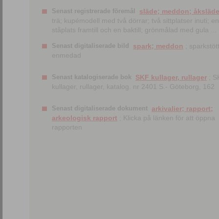
Senast registrerade föremål
släde; meddon; åksläd
trä; kupémodell med två dörrar; två sittplatser inuti; en
ståplats framtill och en baktill; grönmålad med gula ...
Senast digitaliserade bild
spark; meddon
; sparkstött
enmedad
Senast katalogiserade bok
SKF kullager, rullager
; S
kullager, rullager, katalog. nr 2401 S.- Göteborg, 162
Senast digitaliserade dokument
arkivalier; rapport;
arkeologisk rapport
; Klicka på länken för att öppna
rapporten