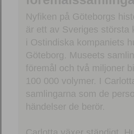
Nyfiken på Göteborgs hi
är ett av Sveriges största
i Ostindiska kompaniets 
Göteborg. Museets samling
föremål och två miljoner b
100 000 volymer. I Carlott
samlingarna som de persone
händelser de berör.
Carlotta växer ständigt. H