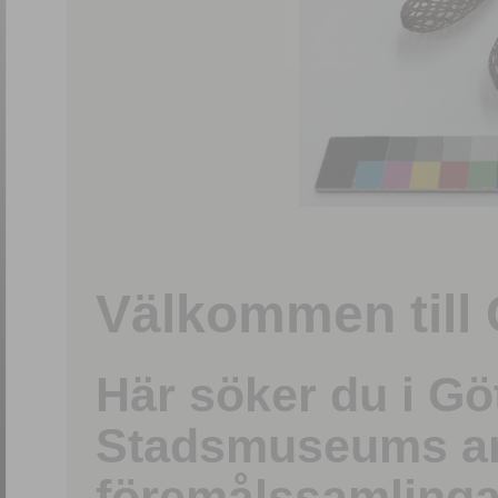
1
/
15
Välkommen till 
Här söker du i G
Stadsmuseums ark
föremålssamlinga