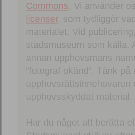
Commons
. Vi använder o
licenser
, som tydliggör va
materialet. Vid publicerin
stadsmuseum som källa. An
annan upphovsmans namn o
”fotograf okänd”. Tänk på a
upphovsrättsinnehavaren 
upphovsskyddat material.
Har du något att berätta e