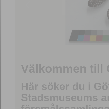
1
/
15
Välkommen till 
Här söker du i G
Stadsmuseums ark
föremålssamlinga