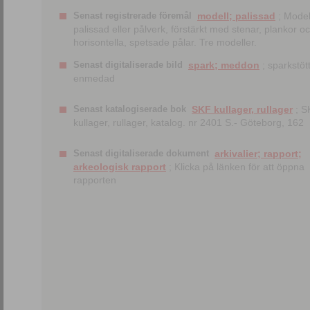
Senast registrerade föremål
modell; palissad
; Model
palissad eller pålverk, förstärkt med stenar, plankor o
horisontella, spetsade pålar. Tre modeller.
Senast digitaliserade bild
spark; meddon
; sparkstött
enmedad
Senast katalogiserade bok
SKF kullager, rullager
; S
kullager, rullager, katalog. nr 2401 S.- Göteborg, 162
Senast digitaliserade dokument
arkivalier; rapport;
arkeologisk rapport
; Klicka på länken för att öppna
rapporten