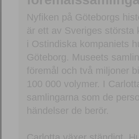
Nyfiken på Göteborgs hi
är ett av Sveriges största
i Ostindiska kompaniets 
Göteborg. Museets samling
föremål och två miljoner b
100 000 volymer. I Carlott
samlingarna som de persone
händelser de berör.
Carlotta växer ständigt. H