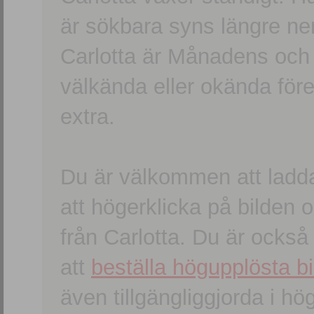
är sökbara syns längre ner
Carlotta är Månadens och
välkända eller okända förem
extra.
Du är välkommen att ladd
att högerklicka på bilden oc
från Carlotta. Du är ocks
att
beställa högupplösta bi
även tillgängliggjorda i h