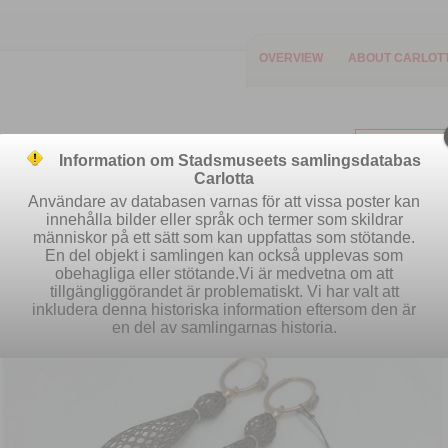
OVERVIEW
ABOUT CARLOT
Information om Stadsmuseets samlingsdatabas
Carlotta
Användare av databasen varnas för att vissa poster kan
innehålla bilder eller språk och termer som skildrar
människor på ett sätt som kan uppfattas som stötande.
Easy search
Advanced search
S
En del objekt i samlingen kan också upplevas som
obehagliga eller stötande.Vi är medvetna om att
tillgängliggörandet är problematiskt. Vi har valt att
inkludera denna historiska information eftersom den är
en del av samlingarnas historia.