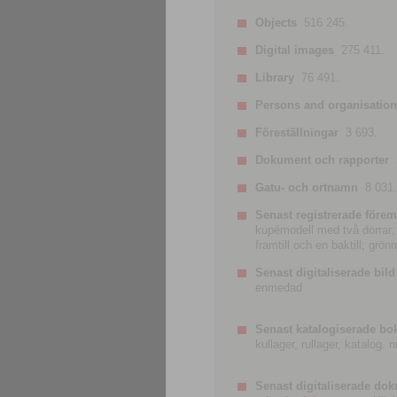
Objects
516 245.
Digital images
275 411.
Library
76 491.
Persons and organisatio
Föreställningar
3 693.
Dokument och rapporter
Gatu- och ortnamn
8 031.
Senast registrerade förem
kupémodell med två dörrar; t
framtill och en baktill; grö
Senast digitaliserade bild
enmedad
Senast katalogiserade bo
kullager, rullager, katalog.
Senast digitaliserade do