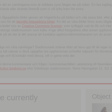
tor del av samlingarna som är sökbara syns längre ner på sidan. En bra ingång
ända eller okända föremål som vi vill lyfta fram lite extra.
ågupplösta bilder genom att högerklicka på bilden och välj spara bild, eller pdf
oss för att
beställa högupplösta bilder
. En del av våra bilder finns även tillgä
använder oss av
Creative Commons licenser
, som tydliggör vad du får och inte
öteborgs stadsmuseum som källa. Ange alltid fotografens eller annan upphov
änk på att det är ditt ansvar att kontakta upphovsrättsinnehavaren om du avser
fråga om våra samlingar? Stadsmuseet strävar efter att leva upp till de lagar oc
iga fall saknar vi dock uppgifter om upphovsman och/eller tidpunkt för tillverk
nge och få kontakt med dessa, vill vi gärna veta det.
an lämna kommentarer och frågor i kommentarsfältet i anslutning till föremålen 
ltur.goteborg.se
eller Göteborgs stadsmuseum, Norra Hamngatan 12, 411 1
e currently
Object