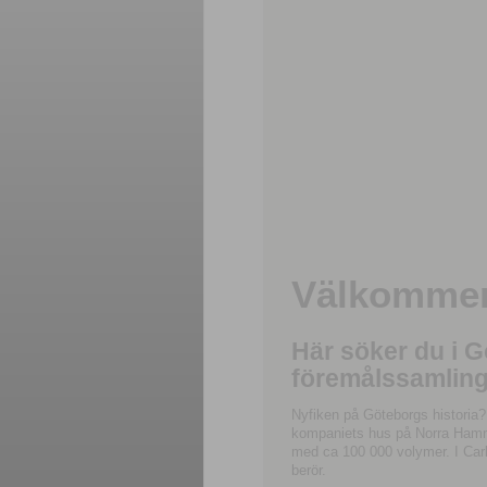
Välkommen 
Här söker du i 
föremålssamling
Nyfiken på Göteborgs historia?
kompaniets hus på Norra Hamnga
med ca 100 000 volymer. I Carl
berör.