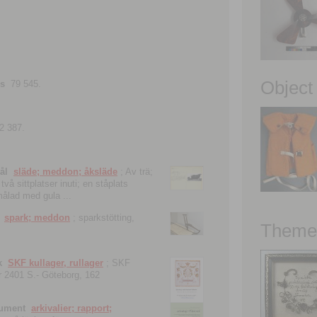
Object
ns
79 545.
2 387.
ål
släde; meddon; åksläde
; Av trä;
vå sittplatser inuti; en ståplats
nmålad med gula ...
spark; meddon
; sparkstötting,
Theme 
k
SKF kullager, rullager
; SKF
 nr 2401 S.- Göteborg, 162
kument
arkivalier; rapport;