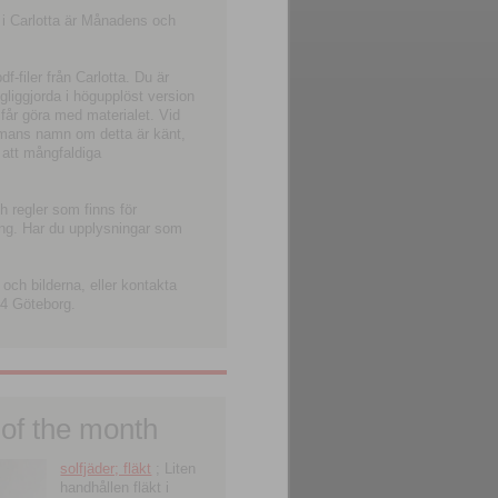
 i Carlotta är Månadens och
-filer från Carlotta. Du är
ngliggjorda i högupplöst version
 får göra med materialet. Vid
smans namn om detta är känt,
 att mångfaldiga
h regler som finns för
ning. Har du upplysningar som
och bilderna, eller kontakta
4 Göteborg.
 of the month
solfjäder; fläkt
; Liten
handhållen fläkt i