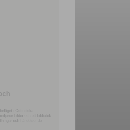
 och
beläget i Ostindiska
joner bilder och ett bibliotek
llningar och händelser de