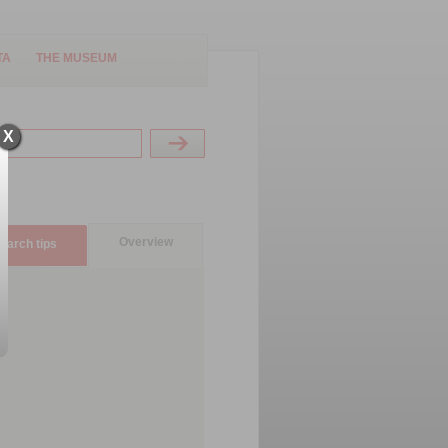
TA
THE MUSEUM
X
Overview
earch tips