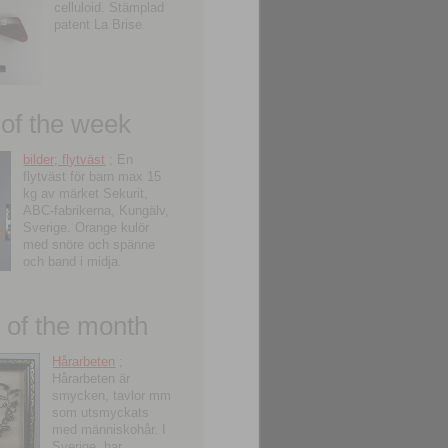
celluloid. Stämplad
patent La Brise.
 of the week
bilder; flytväst
; En
flytväst för barn max 15
kg av märket Sekurit,
ABC-fabrikerna, Kungälv,
Sverige. Orange kulör
med snöre och spänne
och band i midja.
of the month
Hårarbeten
;
Hårarbeten är
smycken, tavlor mm
som utsmyckats
med människohår. I
Sverige, har