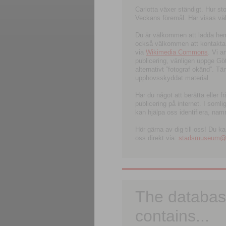
Carlotta växer ständigt. Hur s
Veckans föremål. Här visas välk
Du är välkommen att ladda hem l
också välkommen att kontakta 
via
Wikimedia Commons
. Vi 
publicering, vänligen uppge G
alternativt ”fotograf okänd”. T
upphovsskyddat material.
Har du något att berätta eller 
publicering på internet. I soml
kan hjälpa oss identifiera, nam
Hör gärna av dig till oss! Du k
oss direkt via:
stadsmuseum@ku
The databas
contains...