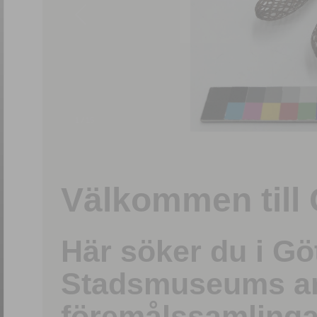
1
/
15
Välkommen till 
Här söker du i G
Stadsmuseums ark
föremålssamlinga