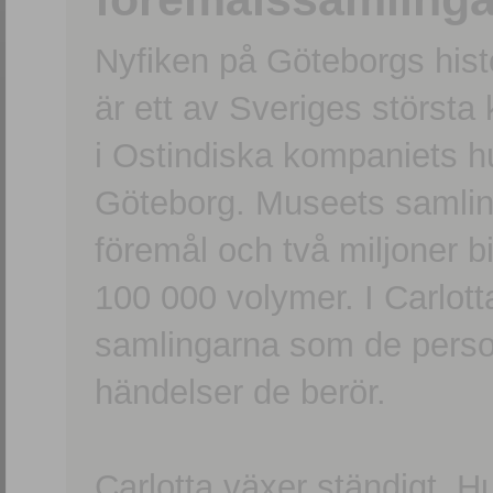
Nyfiken på Göteborgs hi
är ett av Sveriges största
i Ostindiska kompaniets 
Göteborg. Museets samling
föremål och två miljoner b
100 000 volymer. I Carlott
samlingarna som de persone
händelser de berör.
Carlotta växer ständigt. H