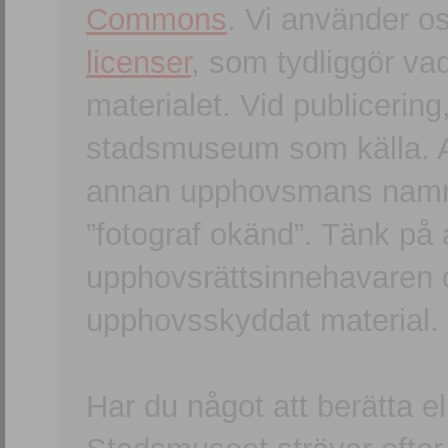
Commons
. Vi använder o
licenser
, som tydliggör va
materialet. Vid publicerin
stadsmuseum som källa. An
annan upphovsmans namn o
”fotograf okänd”. Tänk på a
upphovsrättsinnehavaren 
upphovsskyddat material.
Har du något att berätta e