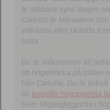
är sökbara syns längre ner
Carlotta är Månadens och
välkända eller okända förem
extra.
Du är välkommen att ladd
att högerklicka på bilden oc
från Carlotta. Du är ocks
att
beställa högupplösta bi
även tillgängliggjorda i h