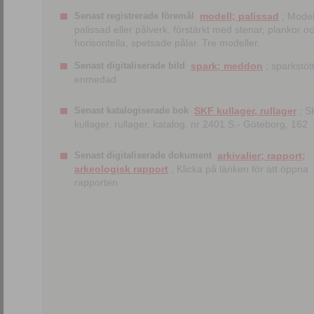
Senast registrerade föremål
modell; palissad
; Model
palissad eller pålverk, förstärkt med stenar, plankor o
horisontella, spetsade pålar. Tre modeller.
Senast digitaliserade bild
spark; meddon
; sparkstött
enmedad
Senast katalogiserade bok
SKF kullager, rullager
; S
kullager, rullager, katalog. nr 2401 S.- Göteborg, 162
Senast digitaliserade dokument
arkivalier; rapport;
arkeologisk rapport
; Klicka på länken för att öppna
rapporten