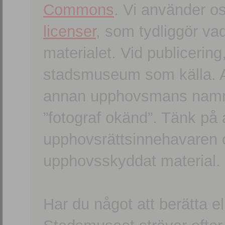
Commons
. Vi använder o
licenser
, som tydliggör va
materialet. Vid publicerin
stadsmuseum som källa. An
annan upphovsmans namn o
”fotograf okänd”. Tänk på a
upphovsrättsinnehavaren 
upphovsskyddat material.
Har du något att berätta e