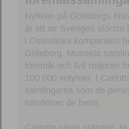
Nyfiken på Göteborgs hi
är ett av Sveriges största
i Ostindiska kompaniets 
Göteborg. Museets samling
föremål och två miljoner b
100 000 volymer. I Carlott
samlingarna som de persone
händelser de berör.
Carlotta växer ständigt. H