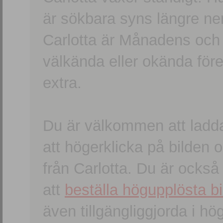
är sökbara syns längre ner
Carlotta är Månadens och
välkända eller okända förem
extra.
Du är välkommen att ladd
att högerklicka på bilden oc
från Carlotta. Du är ocks
att
beställa högupplösta bi
även tillgängliggjorda i h