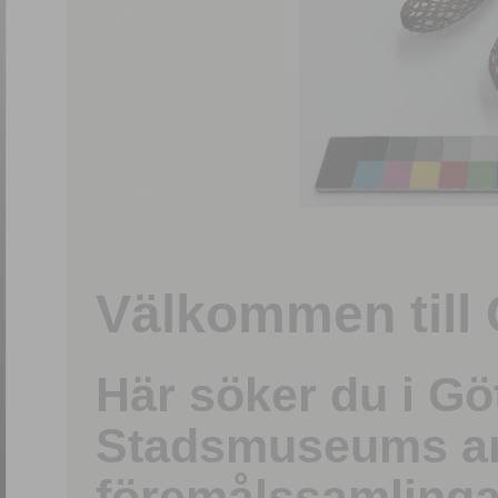
1
/
15
Välkommen till 
Här söker du i G
Stadsmuseums ark
föremålssamlinga