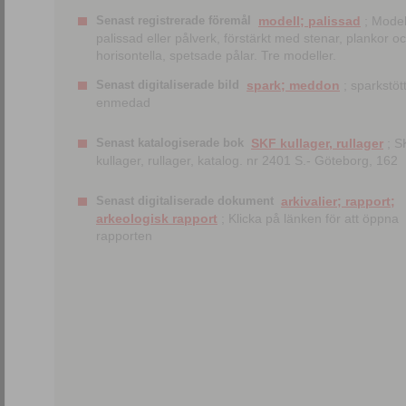
Senast registrerade föremål
modell; palissad
; Model
palissad eller pålverk, förstärkt med stenar, plankor o
horisontella, spetsade pålar. Tre modeller.
Senast digitaliserade bild
spark; meddon
; sparkstött
enmedad
Senast katalogiserade bok
SKF kullager, rullager
; S
kullager, rullager, katalog. nr 2401 S.- Göteborg, 162
Senast digitaliserade dokument
arkivalier; rapport;
arkeologisk rapport
; Klicka på länken för att öppna
rapporten