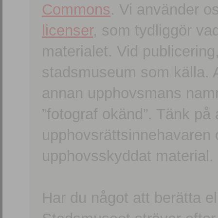
Commons
. Vi använder o
licenser
, som tydliggör va
materialet. Vid publicerin
stadsmuseum som källa. An
annan upphovsmans namn o
”fotograf okänd”. Tänk på a
upphovsrättsinnehavaren 
upphovsskyddat material.
Har du något att berätta e