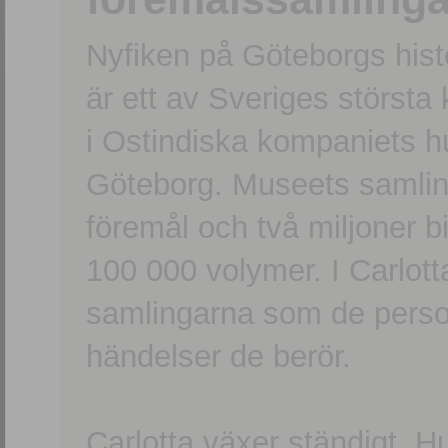
Nyfiken på Göteborgs hi
är ett av Sveriges största
i Ostindiska kompaniets 
Göteborg. Museets samling
föremål och två miljoner b
100 000 volymer. I Carlott
samlingarna som de persone
händelser de berör.
Carlotta växer ständigt. H