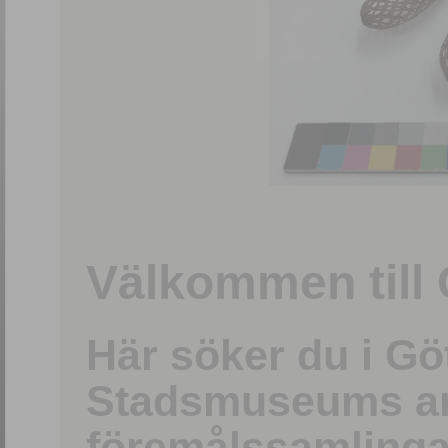
1
/
15
Välkommen till 
Här söker du i G
Stadsmuseums ark
föremålssamlinga