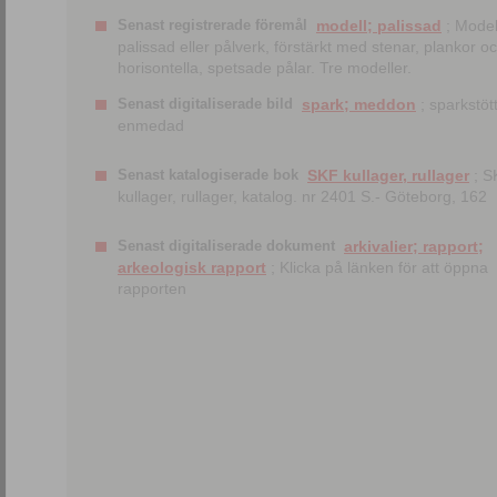
Senast registrerade föremål
modell; palissad
; Model
palissad eller pålverk, förstärkt med stenar, plankor o
horisontella, spetsade pålar. Tre modeller.
Senast digitaliserade bild
spark; meddon
; sparkstött
enmedad
Senast katalogiserade bok
SKF kullager, rullager
; S
kullager, rullager, katalog. nr 2401 S.- Göteborg, 162
Senast digitaliserade dokument
arkivalier; rapport;
arkeologisk rapport
; Klicka på länken för att öppna
rapporten