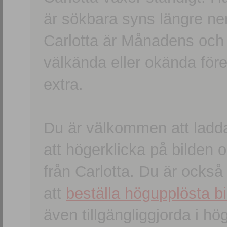
är sökbara syns längre ner
Carlotta är Månadens och
välkända eller okända förem
extra.
Du är välkommen att ladd
att högerklicka på bilden oc
från Carlotta. Du är ocks
att
beställa högupplösta bi
även tillgängliggjorda i h