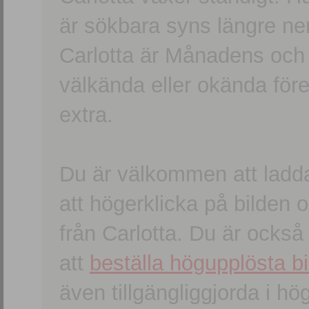
är sökbara syns längre ner
Carlotta är Månadens och
välkända eller okända förem
extra.
Du är välkommen att ladd
att högerklicka på bilden oc
från Carlotta. Du är ocks
att
beställa högupplösta bi
även tillgängliggjorda i h