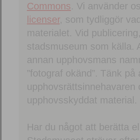
Commons
. Vi använder o
licenser
, som tydliggör va
materialet. Vid publicerin
stadsmuseum som källa. An
annan upphovsmans namn o
”fotograf okänd”. Tänk på a
upphovsrättsinnehavaren 
upphovsskyddat material.
Har du något att berätta e