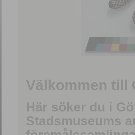
1
/
15
Välkommen till 
Här söker du i G
Stadsmuseums ark
föremålssamlinga