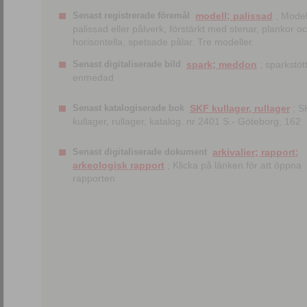
Senast registrerade föremål
modell; palissad
; Model
palissad eller pålverk, förstärkt med stenar, plankor o
horisontella, spetsade pålar. Tre modeller.
Senast digitaliserade bild
spark; meddon
; sparkstött
enmedad
Senast katalogiserade bok
SKF kullager, rullager
; S
kullager, rullager, katalog. nr 2401 S.- Göteborg, 162
Senast digitaliserade dokument
arkivalier; rapport;
arkeologisk rapport
; Klicka på länken för att öppna
rapporten