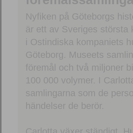
Nyfiken på Göteborgs hi
är ett av Sveriges största
i Ostindiska kompaniets 
Göteborg. Museets samling
föremål och två miljoner b
100 000 volymer. I Carlott
samlingarna som de persone
händelser de berör.
Carlotta växer ständigt. H