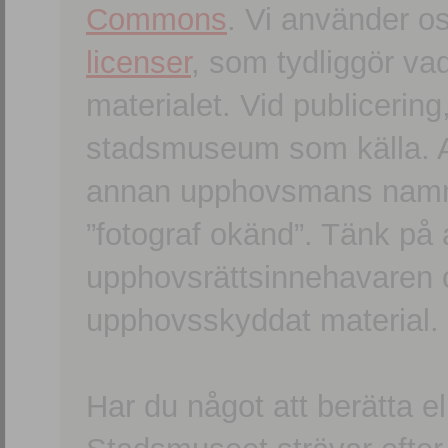
Commons
. Vi använder o
licenser
, som tydliggör va
materialet. Vid publicerin
stadsmuseum som källa. An
annan upphovsmans namn o
”fotograf okänd”. Tänk på a
upphovsrättsinnehavaren 
upphovsskyddat material.
Har du något att berätta e