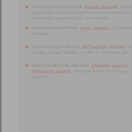
Senast registrerade föremål
modell; palissad
; Model
palissad eller pålverk, förstärkt med stenar, plankor o
horisontella, spetsade pålar. Tre modeller.
Senast digitaliserade bild
spark; meddon
; sparkstött
enmedad
Senast katalogiserade bok
SKF kullager, rullager
; S
kullager, rullager, katalog. nr 2401 S.- Göteborg, 162
Senast digitaliserade dokument
arkivalier; rapport;
arkeologisk rapport
; Klicka på länken för att öppna
rapporten