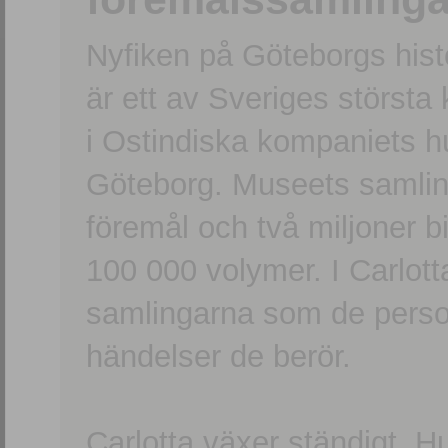
Nyfiken på Göteborgs hi
är ett av Sveriges största
i Ostindiska kompaniets 
Göteborg. Museets samling
föremål och två miljoner b
100 000 volymer. I Carlott
samlingarna som de persone
händelser de berör.
Carlotta växer ständigt. H