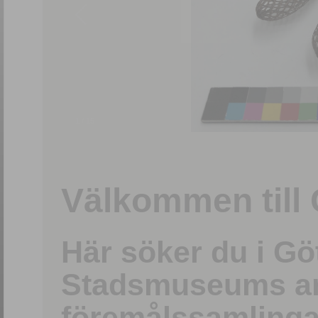
1
/
15
Välkommen till 
Här söker du i G
Stadsmuseums ark
föremålssamlinga