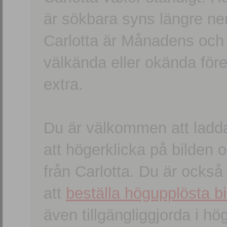
är sökbara syns längre ner
Carlotta är Månadens och
välkända eller okända förem
extra.
Du är välkommen att ladd
att högerklicka på bilden oc
från Carlotta. Du är ocks
att
beställa högupplösta bi
även tillgängliggjorda i h