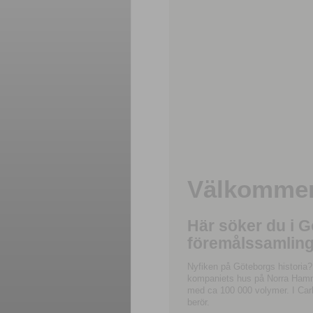
Välkommen 
Här söker du i 
föremålssamling
Nyfiken på Göteborgs historia?
kompaniets hus på Norra Hamnga
med ca 100 000 volymer. I Carl
berör.