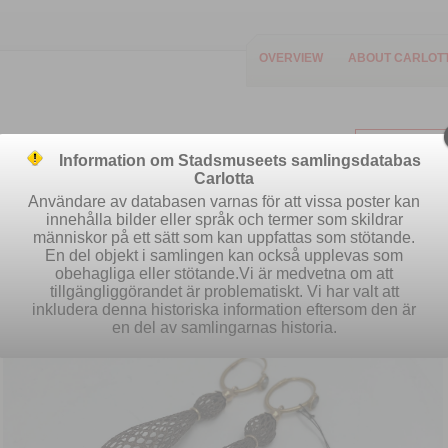
OVERVIEW
ABOUT CARLOT
Information om Stadsmuseets samlingsdatabas
Carlotta
Användare av databasen varnas för att vissa poster kan
innehålla bilder eller språk och termer som skildrar
människor på ett sätt som kan uppfattas som stötande.
Easy search
Advanced search
S
En del objekt i samlingen kan också upplevas som
obehagliga eller stötande.Vi är medvetna om att
tillgängliggörandet är problematiskt. Vi har valt att
inkludera denna historiska information eftersom den är
en del av samlingarnas historia.