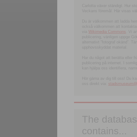
Carlotta växer ständigt. Hur s
Veckans föremål. Här visas välk
Du är välkommen att ladda hem l
också välkommen att kontakta 
via
Wikimedia Commons
. Vi 
publicering, vänligen uppge G
alternativt ”fotograf okänd”. T
upphovsskyddat material.
Har du något att berätta eller 
publicering på internet. I soml
kan hjälpa oss identifiera, nam
Hör gärna av dig till oss! Du k
oss direkt via:
stadsmuseum@ku
The databas
contains...