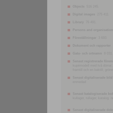
Objects
516 245.
Digital images
275 411.
Library
76 491.
Persons and organisatio
Föreställningar
3 693.
Dokument och rapporter
Gatu- och ortnamn
8 031.
Senast registrerade förem
kupémodell med två dörrar; t
framtill och en baktill; grö
Senast digitaliserade bild
enmedad
Senast katalogiserade bo
kullager, rullager, katalog.
Senast digitaliserade do