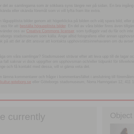
tor del av samlingarna som är sökbara syns längre ner på sidan. En bra ingång
ända eller okända föremål som vi vill lyfta fram lite extra.
ågupplösta bilder genom att högerklicka på bilden och välj spara bild, eller pdf
oss för att
beställa högupplösta bilder
. En del av våra bilder finns även tillgä
använder oss av
Creative Commons licenser
, som tydliggör vad du får och inte
öteborgs stadsmuseum som källa. Ange alltid fotografens eller annan upphov
änk på att det är ditt ansvar att kontakta upphovsrättsinnehavaren om du avser
fråga om våra samlingar? Stadsmuseet strävar efter att leva upp till de lagar oc
iga fall saknar vi dock uppgifter om upphovsman och/eller tidpunkt för tillverk
nge och få kontakt med dessa, vill vi gärna veta det.
an lämna kommentarer och frågor i kommentarsfältet i anslutning till föremålen 
ltur.goteborg.se
eller Göteborgs stadsmuseum, Norra Hamngatan 12, 411 1
e currently
Object