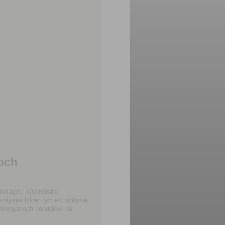
 och
beläget i Ostindiska
joner bilder och ett bibliotek
llningar och händelser de