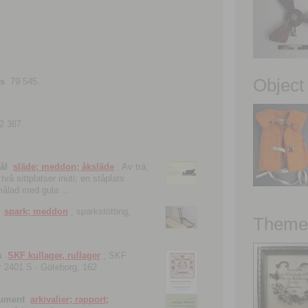
Object
ns
79 545.
2 387.
ål
släde; meddon; åksläde
; Av trä;
vå sittplatser inuti; en ståplats
nmålad med gula ...
spark; meddon
; sparkstötting,
Theme 
k
SKF kullager, rullager
; SKF
 nr 2401 S.- Göteborg, 162
kument
arkivalier; rapport;