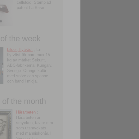
celluloid. Stämplad
patent La Brise.
 of the week
bilder; flytväst
; En
flytväst för barn max 15
kg av märket Sekurit,
ABC-fabrikerna, Kungälv,
Sverige. Orange kulör
med snöre och spänne
och band i midja.
of the month
Hårarbeten
;
Hårarbeten är
smycken, tavlor mm
som utsmyckats
med människohår. I
Sverige, har