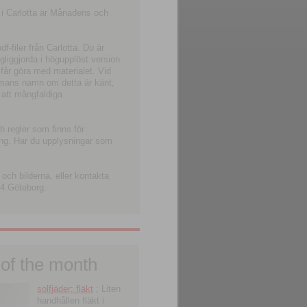
 i Carlotta är Månadens och
-filer från Carlotta. Du är
ngliggjorda i högupplöst version
 får göra med materialet. Vid
smans namn om detta är känt,
 att mångfaldiga
h regler som finns för
ning. Har du upplysningar som
och bilderna, eller kontakta
4 Göteborg.
 of the month
solfjäder; fläkt
; Liten
handhållen fläkt i