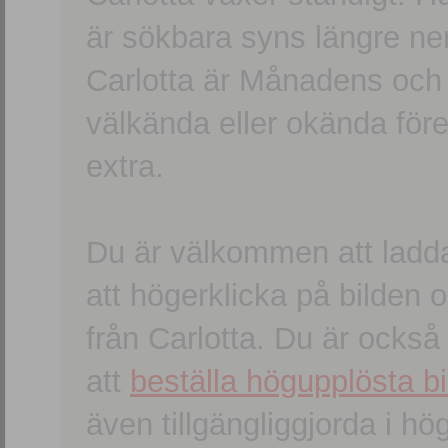
är sökbara syns längre ner
Carlotta är Månadens och
välkända eller okända förem
extra.
Du är välkommen att ladd
att högerklicka på bilden oc
från Carlotta. Du är ocks
att
beställa högupplösta bi
även tillgängliggjorda i h