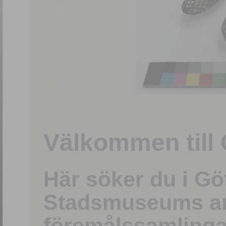
1
/
15
Välkommen till 
Här söker du i G
Stadsmuseums ark
föremålssamlinga