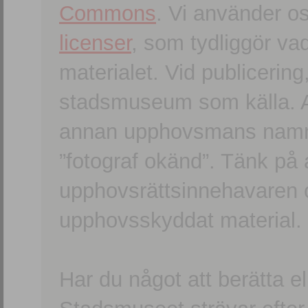
Commons
. Vi använder o
licenser
, som tydliggör va
materialet. Vid publicerin
stadsmuseum som källa. An
annan upphovsmans namn o
”fotograf okänd”. Tänk på a
upphovsrättsinnehavaren 
upphovsskyddat material.
Har du något att berätta e