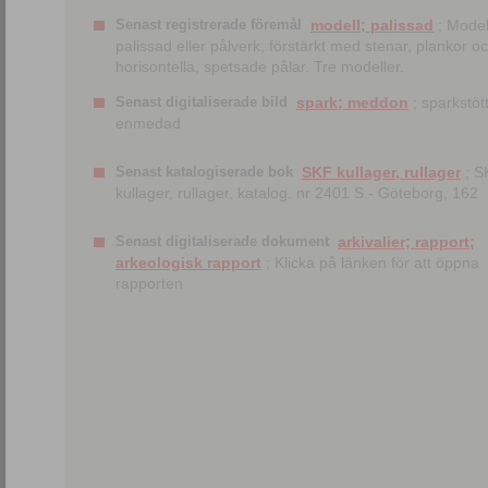
Senast registrerade föremål
modell; palissad
; Model
palissad eller pålverk, förstärkt med stenar, plankor o
horisontella, spetsade pålar. Tre modeller.
Senast digitaliserade bild
spark; meddon
; sparkstött
enmedad
Senast katalogiserade bok
SKF kullager, rullager
; S
kullager, rullager, katalog. nr 2401 S.- Göteborg, 162
Senast digitaliserade dokument
arkivalier; rapport;
arkeologisk rapport
; Klicka på länken för att öppna
rapporten