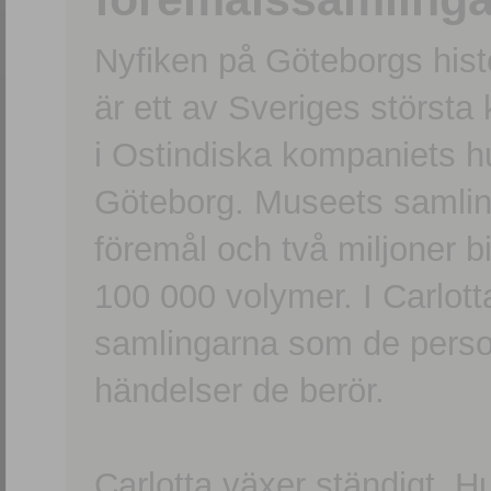
Nyfiken på Göteborgs hi
är ett av Sveriges största
i Ostindiska kompaniets 
Göteborg. Museets samling
föremål och två miljoner b
100 000 volymer. I Carlott
samlingarna som de persone
händelser de berör.
Carlotta växer ständigt. H