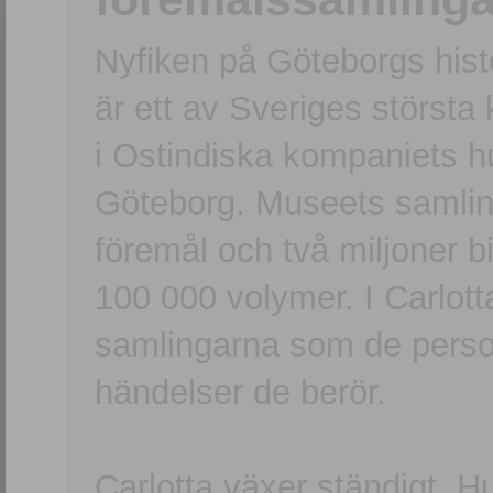
Nyfiken på Göteborgs hi
är ett av Sveriges största
i Ostindiska kompaniets 
Göteborg. Museets samling
föremål och två miljoner b
100 000 volymer. I Carlott
samlingarna som de persone
händelser de berör.
Carlotta växer ständigt. H