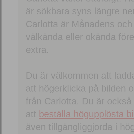
är sökbara syns längre ner
Carlotta är Månadens och
välkända eller okända förem
extra.
Du är välkommen att ladd
att högerklicka på bilden oc
från Carlotta. Du är ocks
att
beställa högupplösta bi
även tillgängliggjorda i h