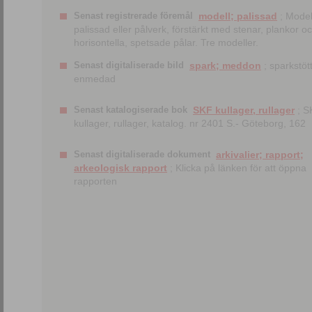
Senast registrerade föremål
modell; palissad
; Model
palissad eller pålverk, förstärkt med stenar, plankor o
horisontella, spetsade pålar. Tre modeller.
Senast digitaliserade bild
spark; meddon
; sparkstött
enmedad
Senast katalogiserade bok
SKF kullager, rullager
; S
kullager, rullager, katalog. nr 2401 S.- Göteborg, 162
Senast digitaliserade dokument
arkivalier; rapport;
arkeologisk rapport
; Klicka på länken för att öppna
rapporten