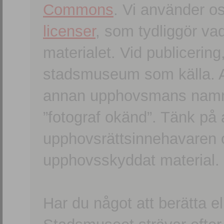
Commons
. Vi använder o
licenser
, som tydliggör va
materialet. Vid publicerin
stadsmuseum som källa. An
annan upphovsmans namn o
”fotograf okänd”. Tänk på a
upphovsrättsinnehavaren 
upphovsskyddat material.
Har du något att berätta e