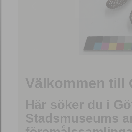
1
/
15
Välkommen till 
Här söker du i G
Stadsmuseums ark
föremålssamlinga