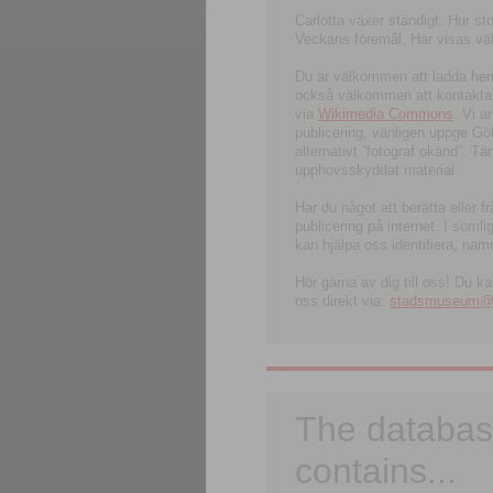
Carlotta växer ständigt. Hur s
Veckans föremål. Här visas välk
Du är välkommen att ladda hem l
också välkommen att kontakta 
via
Wikimedia Commons
. Vi 
publicering, vänligen uppge G
alternativt ”fotograf okänd”. T
upphovsskyddat material.
Har du något att berätta eller 
publicering på internet. I soml
kan hjälpa oss identifiera, nam
Hör gärna av dig till oss! Du k
oss direkt via:
stadsmuseum@ku
The databas
contains...