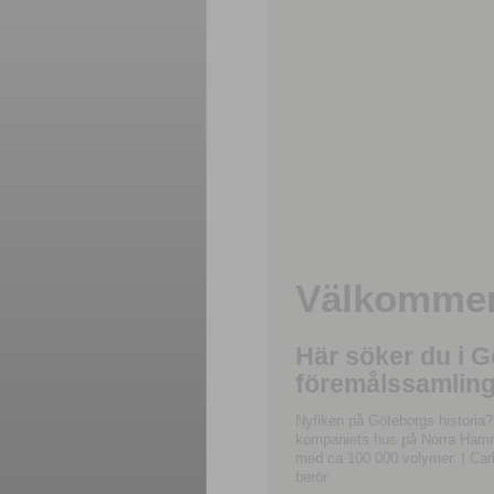
Välkommen 
Här söker du i 
föremålssamling
Nyfiken på Göteborgs historia?
kompaniets hus på Norra Hamnga
med ca 100 000 volymer. I Carl
berör.