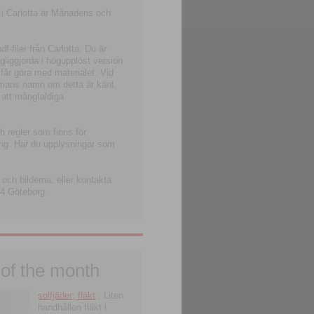
 i Carlotta är Månadens och
-filer från Carlotta. Du är
ngliggjorda i högupplöst version
 får göra med materialet. Vid
smans namn om detta är känt,
 att mångfaldiga
h regler som finns för
ning. Har du upplysningar som
och bilderna, eller kontakta
4 Göteborg.
 of the month
solfjäder; fläkt
; Liten
handhållen fläkt i