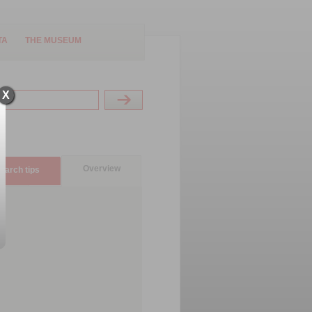
TA
THE MUSEUM
X
Overview
earch tips