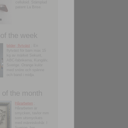
celluloid. Stämplad
patent La Brise.
 of the week
bilder; flytväst
; En
flytväst för barn max 15
kg av märket Sekurit,
ABC-fabrikerna, Kungälv,
Sverige. Orange kulör
med snöre och spänne
och band i midja.
of the month
Hårarbeten
;
Hårarbeten är
smycken, tavlor mm
som utsmyckats
med människohår. I
Sverige, har