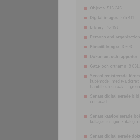
Objects
516 245.
Digital images
275 411.
Library
76 491.
Persons and organisatio
Föreställningar
3 693.
Dokument och rapporter
Gatu- och ortnamn
8 031.
Senast registrerade förem
kupémodell med två dörrar; t
framtill och en baktill; grö
Senast digitaliserade bild
enmedad
Senast katalogiserade bo
kullager, rullager, katalog.
Senast digitaliserade do