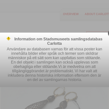
OVERVIEW
ABOUT CARLOT
Information om Stadsmuseets samlingsdatabas
Carlotta
Användare av databasen varnas för att vissa poster kan
innehålla bilder eller språk och termer som skildrar
människor på ett sätt som kan uppfattas som stötande.
Easy search
Advanced search
S
En del objekt i samlingen kan också upplevas som
obehagliga eller stötande.Vi är medvetna om att
tillgängliggörandet är problematiskt. Vi har valt att
inkludera denna historiska information eftersom den är
en del av samlingarnas historia.