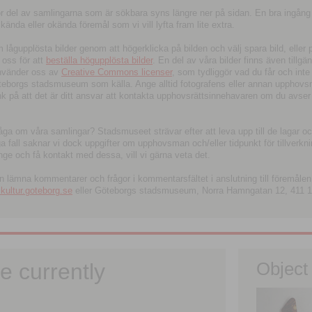
tor del av samlingarna som är sökbara syns längre ner på sidan. En bra ingång
ända eller okända föremål som vi vill lyfta fram lite extra.
ågupplösta bilder genom att högerklicka på bilden och välj spara bild, eller pdf
oss för att
beställa högupplösta bilder
. En del av våra bilder finns även tillgä
använder oss av
Creative Commons licenser
, som tydliggör vad du får och inte
öteborgs stadsmuseum som källa. Ange alltid fotografens eller annan upphov
änk på att det är ditt ansvar att kontakta upphovsrättsinnehavaren om du avser
fråga om våra samlingar? Stadsmuseet strävar efter att leva upp till de lagar oc
iga fall saknar vi dock uppgifter om upphovsman och/eller tidpunkt för tillverk
nge och få kontakt med dessa, vill vi gärna veta det.
an lämna kommentarer och frågor i kommentarsfältet i anslutning till föremålen 
ltur.goteborg.se
eller Göteborgs stadsmuseum, Norra Hamngatan 12, 411 1
e currently
Object