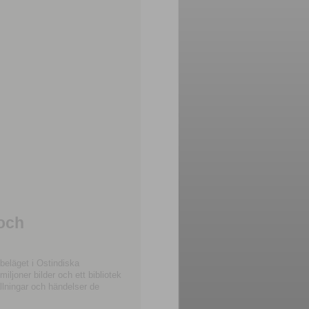
 och
beläget i Ostindiska
joner bilder och ett bibliotek
llningar och händelser de