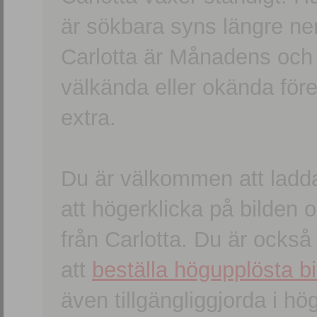
är sökbara syns längre ner
Carlotta är Månadens och
välkända eller okända förem
extra.
Du är välkommen att ladd
att högerklicka på bilden oc
från Carlotta. Du är ocks
att
beställa högupplösta bi
även tillgängliggjorda i h