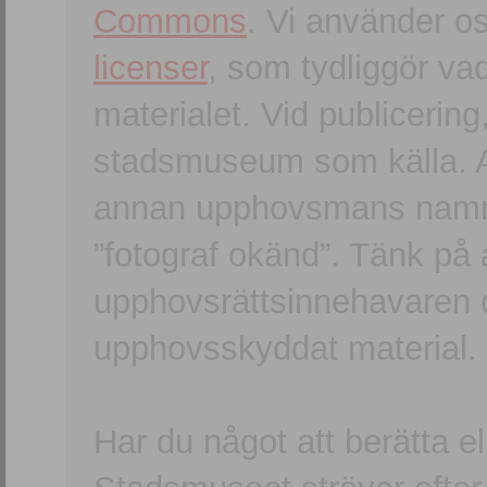
Commons
. Vi använder o
licenser
, som tydliggör va
materialet. Vid publicerin
stadsmuseum som källa. An
annan upphovsmans namn o
”fotograf okänd”. Tänk på a
upphovsrättsinnehavaren 
upphovsskyddat material.
Har du något att berätta e