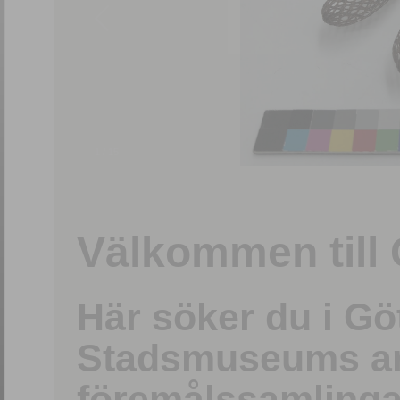
1
/
15
Välkommen till 
Här söker du i G
Stadsmuseums ark
föremålssamlinga