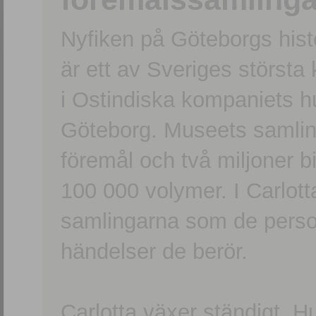
Nyfiken på Göteborgs hi
är ett av Sveriges största
i Ostindiska kompaniets 
Göteborg. Museets samling
föremål och två miljoner b
100 000 volymer. I Carlott
samlingarna som de persone
händelser de berör.
Carlotta växer ständigt. H