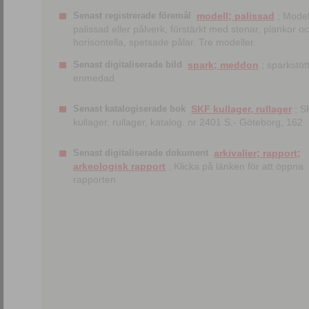
Senast registrerade föremål
modell; palissad
; Model
palissad eller pålverk, förstärkt med stenar, plankor o
horisontella, spetsade pålar. Tre modeller.
Senast digitaliserade bild
spark; meddon
; sparkstött
enmedad
Senast katalogiserade bok
SKF kullager, rullager
; S
kullager, rullager, katalog. nr 2401 S.- Göteborg, 162
Senast digitaliserade dokument
arkivalier; rapport;
arkeologisk rapport
; Klicka på länken för att öppna
rapporten